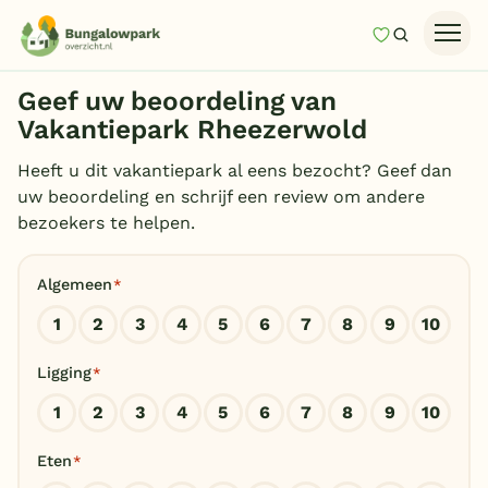
Mijn favori
Zoeken
Homepage
Geef uw beoordeling van
Last minutes
Vakantiepark Rheezerwold
Top 12 aanbiedingen
Heeft u dit vakantiepark al eens bezocht? Geef dan
uw beoordeling en schrijf een review om andere
Zomervakantie
bezoekers te helpen.
Nazomeren
Algemeen
*
Vakantiehuizen
1
2
3
4
5
6
7
8
9
10
Vakantiepark keuzehulp
Ligging
*
Onze vakantiegidsen
1
2
3
4
5
6
7
8
9
10
Vakantieparken
Eten
*
Subtropisch zwembad