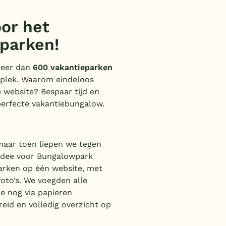
oor het
wparken!
meer dan
600 vakantieparken
n plek. Waarom eindeloos
e website? Bespaar tijd en
perfecte vakantiebungalow.
maar toen liepen we tegen
 idee voor Bungalowpark
arken op één website, met
foto’s. We voegden alle
ie nog via papieren
eid en volledig overzicht op