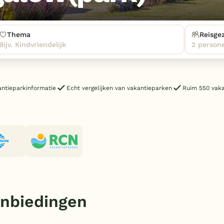
Thema
Reisge
Bijv. Kindvriendelijk
2 person
antieparkinformatie
Echt vergelijken van vakantieparken
Ruim 550 vak
anbiedingen