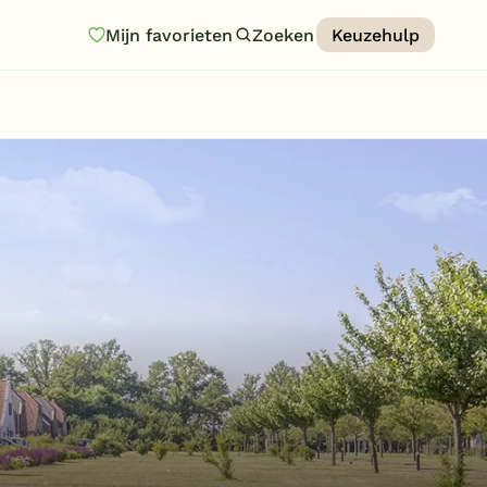
Mijn favorieten
Zoeken
Keuzehulp
Homepage
Last minutes
Top 12 aanbiedingen
Zomervakantie
Nazomeren
Vakantiehuizen
Vakantiepark keuzehulp
Onze vakantiegidsen
Vakantieparken