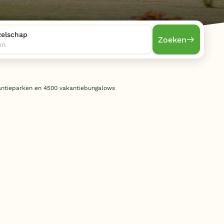
Subtropisch zwembad
Overdekt zwembad
zelschap
Zoeken
en
Wildwaterbaan
Indoor speeltuin
Alle populaire faciliteiten
antieparken en 4500 vakantiebungalows
Keuzehulp
Bestemmingen
Nederland
Veluwe
Texel
Limburg