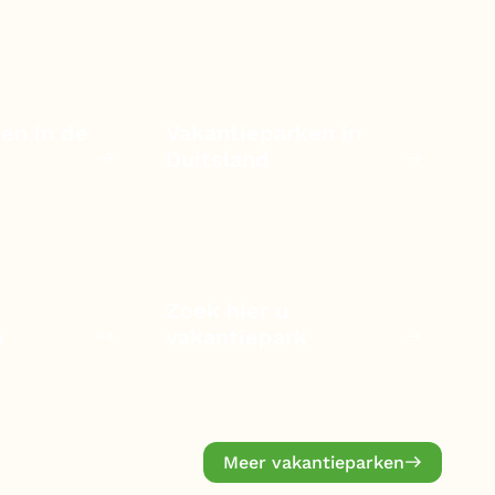
en in de
Vakantieparken in
Duitsland
Zoek hier u
n
vakantiepark
Meer vakantieparken