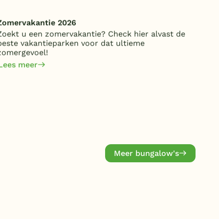
Duitsland
Zomervakantie 2026
Vie
België
Zoekt u een zomervakantie? Check hier alvast de
Ook
beste vakantieparken voor dat ultieme
een 
Blog
zomergevoel!
stuk
Lees meer
Lee
Onze e-boeken
Zoek hier uw vakantiebungalow in
Meer bungalow's
België 🇧🇪