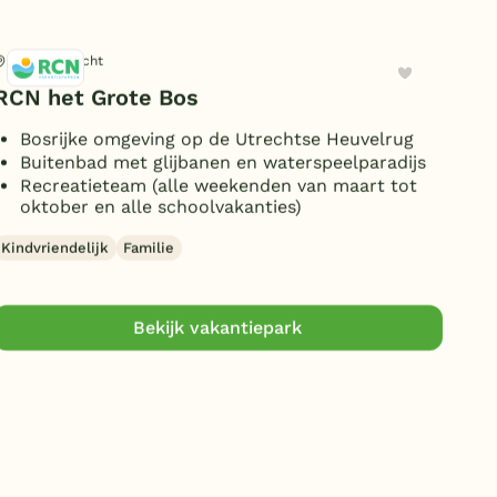
Doorn, Utrecht
Sch
RCN het Grote Bos
Rés
Bosrijke omgeving op de Utrechtse Heuvelrug
M
Buitenbad met glijbanen en waterspeelparadijs
B
Recreatieteam (alle weekenden van maart tot
D
oktober en alle schoolvakanties)
Kind
Kindvriendelijk
Familie
Bekijk vakantiepark