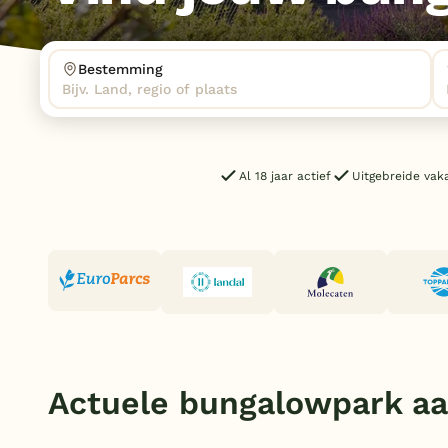
Bestemming
Bijv. Land, regio of plaats
Al 18 jaar actief
Uitgebreide vak
Actuele bungalowpark a