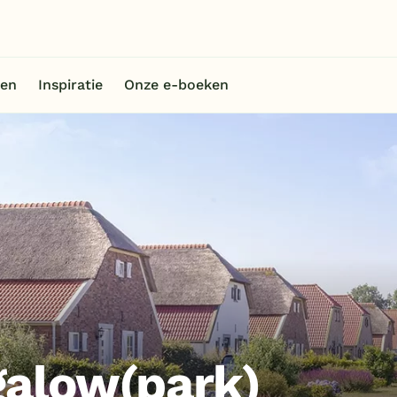
en
Inspiratie
Onze e-boeken
galow(park)