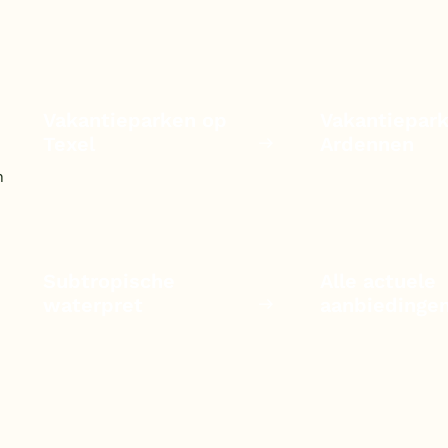
Vakantieparken op
Vakantiepark
Texel
Ardennen
n
Subtropische
Alle actuele
waterpret
aanbiedinge
n