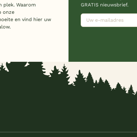
n plek. Waarom
GRATIS nieuwsbrief.
p onze
moeite en vind hier uw
alow.