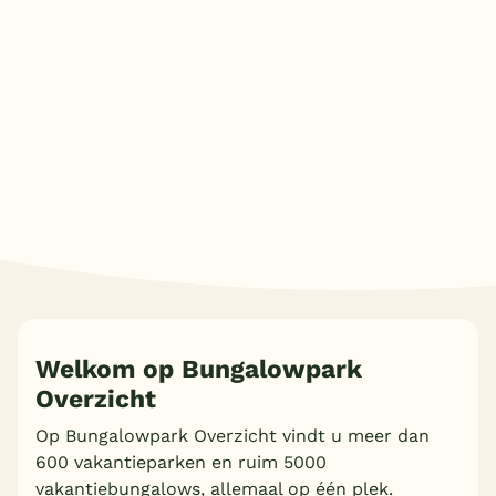
Overdekt zwembad
Wildwaterbaan
Indoor speeltuin
Alle populaire faciliteiten
Keuzehulp
Bestemmingen
Nederland
Welkom op Bungalowpark
Veluwe
Overzicht
Texel
Op Bungalowpark Overzicht vindt u meer dan
Limburg
600 vakantieparken en ruim 5000
vakantiebungalows, allemaal op één plek.
Duitsland