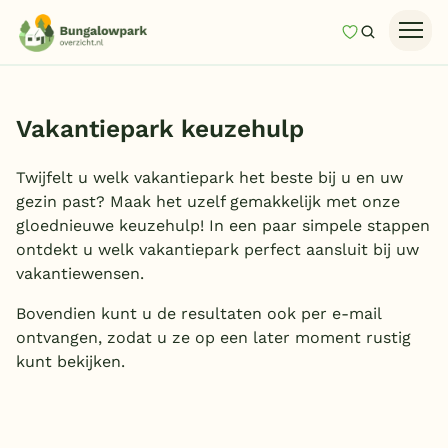
Mijn favori
Zoeken
Homepage
Last minutes
Vakantiepark keuzehulp
Top 12 aanbiedingen
Twijfelt u welk vakantiepark het beste bij u en uw
Zomervakantie
gezin past? Maak het uzelf gemakkelijk met onze
gloednieuwe keuzehulp! In een paar simpele stappen
Nazomeren
ontdekt u welk vakantiepark perfect aansluit bij uw
Vakantiehuizen
vakantiewensen.
Vakantiepark keuzehulp
Bovendien kunt u de resultaten ook per e-mail
ontvangen, zodat u ze op een later moment rustig
Onze vakantiegidsen
kunt bekijken.
Vakantieparken
Subtropisch zwembad