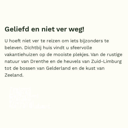
Overdekt zwembad
Wildwaterbaan
Geliefd en niet ver weg!
Indoor speeltuin
U hoeft niet ver te reizen om iets bijzonders te
Alle populaire faciliteiten
beleven. Dichtbij huis vindt u sfeervolle
Keuzehulp
vakantiehuizen op de mooiste plekjes. Van de rustige
natuur van Drenthe en de heuvels van Zuid-Limburg
tot de bossen van Gelderland en de kust van
Bestemmingen
Zeeland.
Nederland
Zeeland
Limburg
Veluwe
Gelderland
Drenthe
Friesland
Noord-Brabant
Texel
Limburg
Duitsland