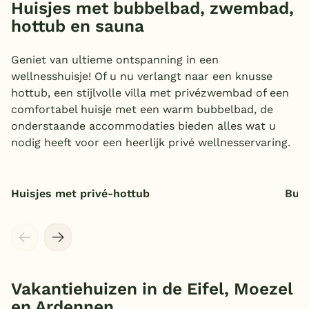
Huisjes met bubbelbad, zwembad,
hottub en sauna
België
Blog
Geniet van ultieme ontspanning in een
wellnesshuisje! Of u nu verlangt naar een knusse
hottub, een stijlvolle villa met privézwembad of een
Onze e-boeken
comfortabel huisje met een warm bubbelbad, de
onderstaande accommodaties bieden alles wat u
nodig heeft voor een heerlijk privé wellnesservaring.
Huisjes met privé-hottub
Bun
Vakantiehuizen in de Eifel, Moezel
en Ardennen