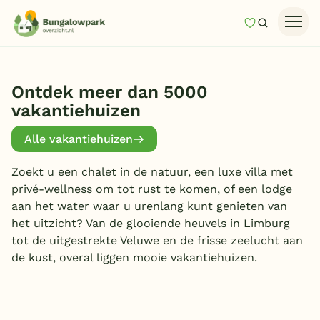
Mijn favori
Zoeken
Homepage
Last minutes
Ontdek meer dan 5000
vakantiehuizen
Top 12 aanbiedingen
Zomervakantie
Alle vakantiehuizen
Nazomeren
Zoekt u een chalet in de natuur, een luxe villa met
privé-wellness om tot rust te komen, of een lodge
Vakantiehuizen
aan het water waar u urenlang kunt genieten van
Vakantiepark keuzehulp
het uitzicht? Van de glooiende heuvels in Limburg
tot de uitgestrekte Veluwe en de frisse zeelucht aan
Onze vakantiegidsen
de kust, overal liggen mooie vakantiehuizen.
Vakantieparken
Vakantiehuizen Nederland 🇳🇱
Vakantiehuizen Belgie 🇧🇪
Vakantiehuizen Duitsland 🇩🇪
Subtropisch zwembad