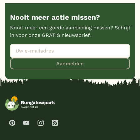
België
Nooit meer actie missen?
Blog
Nooit meer een goede aanbieding missen? Schrijf
in voor onze GRATIS nieuwsbrief.
Onze e-boeken
Aanmelden