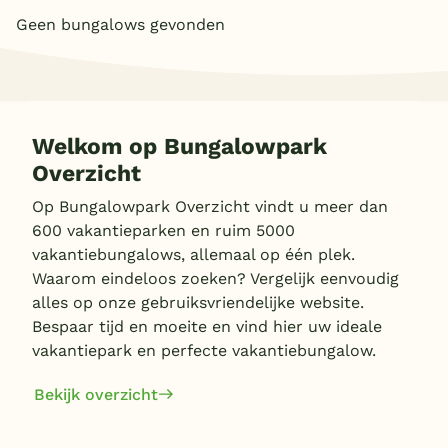
Geen bungalows gevonden
Overdekt zwembad
Wildwaterbaan
Indoor speeltuin
Welkom op Bungalowpark
Alle populaire faciliteiten
Overzicht
Keuzehulp
Op Bungalowpark Overzicht vindt u meer dan
600 vakantieparken en ruim 5000
Bestemmingen
vakantiebungalows, allemaal op één plek.
Waarom eindeloos zoeken? Vergelijk eenvoudig
Nederland
alles op onze gebruiksvriendelijke website.
Bespaar tijd en moeite en vind hier uw ideale
Veluwe
vakantiepark en perfecte vakantiebungalow.
Texel
Bekijk overzicht
Limburg
Duitsland