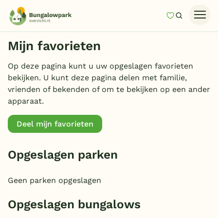
Mijn favori
Zoeken
Homepage
Mijn favorieten
Last minutes
Op deze pagina kunt u uw opgeslagen favorieten
Top 12 aanbiedingen
bekijken. U kunt deze pagina delen met familie,
vrienden of bekenden of om te bekijken op een ander
Zomervakantie
apparaat.
Nazomeren
Deel mijn favorieten
Vakantiehuizen
Vakantiepark keuzehulp
Opgeslagen parken
Onze vakantiegidsen
Geen parken opgeslagen
Vakantieparken
Opgeslagen bungalows
Subtropisch zwembad