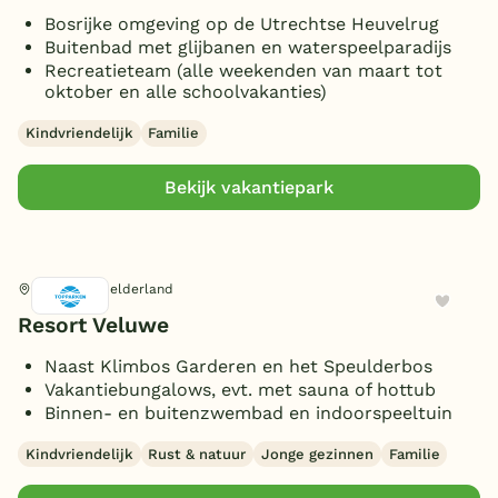
Privézwembad
(5)
Toon
meer filters (16)
8 personen
(188)
Bosrijke omgeving op de Utrechtse Heuvelrug
10 slaapkamers
(11)
8 badkamers
(6)
Sunshower
(22)
Buitenbad met glijbanen en waterspeelparadijs
9 personen
(4)
11 slaapkamers
(2)
10 badkamers
(2)
Recreatieteam (alle weekenden van maart tot
Wasmachine/droger
(77)
10 personen
(95)
oktober en alle schoolvakanties)
12 slaapkamers
(10)
12 badkamers
(4)
Oplaadpunt E-bike
(21)
11 personen
(6)
13 slaapkamers
(1)
13 badkamers
Kindvriendelijk
Familie
(1)
Oplaadpunt auto
(16)
12 personen
(93)
Aanlegsteiger
(13)
Bekijk vakantiepark
13 personen
(1)
Overdekt Terras/veranda
(71)
14 personen
(21)
Omheinde tuin/terras
(60)
15 personen
(1)
Vismogelijkheid
(3)
16 personen
Garderen, Gelderland
(32)
(Sfeer)haard
(84)
Resort Veluwe
18 personen
(15)
Smart TV
(69)
20 personen
(17)
Naast Klimbos Garderen en het Speulderbos
Parkeren bij bungalow
(148)
Vakantiebungalows, evt. met sauna of hottub
Binnen- en buitenzwembad en indoorspeeltuin
Gelijkvloers
(1)
Ligbad
(1)
Kindvriendelijk
Rust & natuur
Jonge gezinnen
Familie
Gameroom/console
(2)