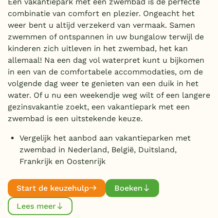
Een vakantiepark met een zwembad is de perfecte
Huisdieren welkom
combinatie van comfort en plezier. Ongeacht het
Overdekt zwembad
(113)
weer bent u altijd verzekerd van vermaak. Samen
Wildwaterbaan
zwemmen of ontspannen in uw bungalow terwijl de
kinderen zich uitleven in het zwembad, het kan
Indoor speeltuin
allemaal! Na een dag vol waterpret kunt u bijkomen
Aanbieder
Alle populaire faciliteiten
in een van de comfortabele accommodaties, om de
volgende dag weer te genieten van een duik in het
Landal Greenparks
(69)
Keuzehulp
water. Of u nu een weekendje weg wilt of een langere
EuroParcs
(31)
gezinsvakantie zoekt, een vakantiepark met een
Center Parcs
zwembad is een uitstekende keuze.
(28)
Bestemmingen
Topparken
(13)
Vergelijk het aanbod aan vakantieparken met
Nederland
RCN
zwembad in Nederland, België, Duitsland,
(12)
Toon
meer filters (13)
Frankrijk en Oostenrijk
Veluwe
Roompot
(39)
Molecaten
(12)
Texel
Zwemmen
Start de keuzehulp
Boeken
Libema
(3)
Limburg
Subtropisch zwembad
Lees meer
(49)
Summio Parcs
(6)
Duitsland