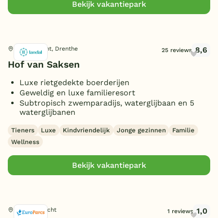
Bekijk vakantiepark
Huisdieren toegestaan
(95)
8,6
Nooitgedacht, Drenthe
25 reviews
Hof van Saksen
Luxe rietgedekte boerderijen
Geweldig en luxe familieresort
Subtropisch zwemparadijs, waterglijbaan en 5
waterglijbanen
Tieners
Luxe
Kindvriendelijk
Jonge gezinnen
Familie
Wellness
Bekijk vakantiepark
1,0
Maarn, Utrecht
1 reviews