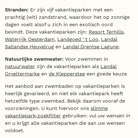
Stranden:
Er zijn vijf vakantieparken met een
prachtig (wit) zandstrand, waardoor het op zonnige
dagen voelt alsof u zich in een exotisch oord
bevindt. Deze vakantieparken zijn:
Resort Terhills
,
Waterrijk Oesterdam
,
Landgoed ‘ t Loo
,
Landal
Sallandse Heuvelrug
en
Landal Drentse Lagune
.
Natuurlijke zwemwater:
Voor zwemmen in
natuurwater
zijn de vakantieparken als
Landal
Orveltermarke
en
de Klepperstee
een goede keuze
Het aanbod aan zwembaden op vakantieparken is
heerlijk gevarieerd, en niet elk vakantiepark heeft
hetzelfde type zwembad. Bekijk daarom vooraf de
voorzieningen. U kunt hiervoor ons
slimme
vakantiepark-zoekfilter
gebruiken: vul uw wensen in
en u krijgt alle vakantieparken die aan uw wensen
voldoet.