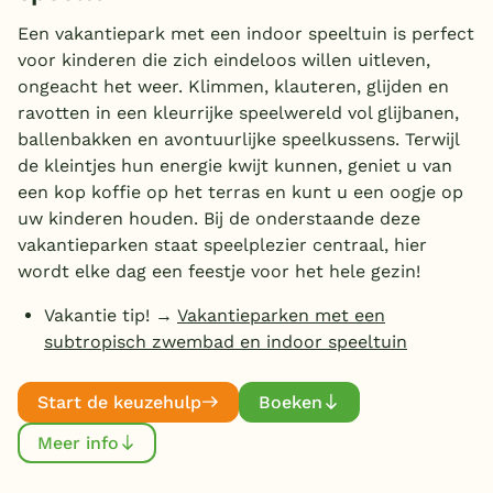
Huisdieren welkom
Overdekt zwembad
(46)
Een vakantiepark met een indoor speeltuin is perfect
voor kinderen die zich eindeloos willen uitleven,
Wildwaterbaan
ongeacht het weer. Klimmen, klauteren, glijden en
ravotten in een kleurrijke speelwereld vol glijbanen,
Indoor speeltuin
ballenbakken en avontuurlijke speelkussens. Terwijl
Aanbieder
Alle populaire faciliteiten
de kleintjes hun energie kwijt kunnen, geniet u van
een kop koffie op het terras en kunt u een oogje op
Landal Greenparks
(44)
Keuzehulp
uw kinderen houden. Bij de onderstaande deze
EuroParcs
(10)
vakantieparken staat speelplezier centraal, hier
Center Parcs
wordt elke dag een feestje voor het hele gezin!
(22)
Bestemmingen
Topparken
(1)
Vakantie tip! →
Vakantieparken met een
Nederland
RCN
(3)
subtropisch zwembad en indoor speeltuin
Toon
meer filters (8)
Veluwe
Roompot
(19)
Start de keuzehulp
Boeken
Molecaten
(1)
Texel
Zwemmen
Libema
(1)
Meer info
Limburg
Subtropisch zwembad
(38)
Summio Parcs
(2)
Duitsland
Kinderpret