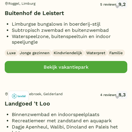
Privézwembad
(2)
Toon
meer filters (15)
9,2
Roggel, Limburg
11 personen
5 reviews
(1)
10 slaapkamers
(3)
8 badkamers
(5)
Sunshower
(13)
Buitenhof de Leistert
12 personen
(58)
11 slaapkamers
(2)
10 badkamers
(1)
Wasmachine/droger
(42)
13 personen
Limburgse bungalows in boerderij-stijl
(1)
12 slaapkamers
(6)
12 badkamers
(3)
Oplaadpunt E-bike
(6)
Subtropisch zwembad en buitenzwembad
14 personen
(12)
Waterspeelzone, buitenspeeltuin en indoor
Oplaadpunt auto
(6)
15 personen
speeljungle
(1)
Aanlegsteiger
(6)
16 personen
(18)
Luxe
Jonge gezinnen
Kindvriendelijk
Waterpret
Familie
Overdekt Terras/veranda
(33)
18 personen
(10)
Sloep bij bungalow
(1)
Bekijk vakantiepark
20 personen
(7)
Omheinde tuin/terras
(36)
Vismogelijkheid
(3)
(Sfeer)haard
(41)
8,3
Het Loo Oldebroek, Gelderland
4 reviews
Smart TV
(33)
Landgoed 't Loo
Parkeren bij bungalow
(58)
Binnenzwembad en indoorspeelplaats
Gameroom/console
(2)
Recreatiemeer met zandstand en aquapark
Dagje Apenheul, Walibi, Dinoland en Paleis het
Huisdieren toegestaan
(45)