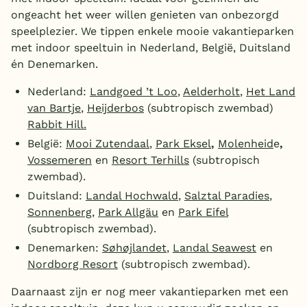
ongeacht het weer willen genieten van onbezorgd
speelplezier. We tippen enkele mooie vakantieparken
met indoor speeltuin in Nederland, België, Duitsland
én Denemarken.
Nederland:
Landgoed ’t Loo
,
Aelderholt
,
Het Land
van Bartje
,
Heijderbos
(subtropisch zwembad)
Rabbit Hill.
België:
Mooi Zutendaal
,
Park Eksel
,
Molenheid
e
,
Vossemeren
en
Resort Terhills
(subtropisch
zwembad).
Duitsland:
Landal Hochwald
,
Salztal Paradies
,
Sonnenberg
,
Park Allgäu
en
Park Eifel
(subtropisch zwembad).
Denemarken:
Søhøjlandet
,
Landal Seawest
en
Nordborg Resort
(subtropisch zwembad).
Daarnaast zijn er nog meer vakantieparken met een