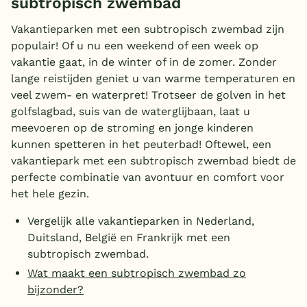
subtropisch zwembad
Huisdieren welkom
Overdekt zwembad
(8)
Vakantieparken met een subtropisch zwembad zijn
populair! Of u nu een weekend of een week op
Wildwaterbaan
vakantie gaat, in de winter of in de zomer. Zonder
Indoor speeltuin
lange reistijden geniet u van warme temperaturen en
Aanbieder
veel zwem- en waterpret! Trotseer de golven in het
Alle populaire faciliteiten
golfslagbad, suis van de waterglijbaan, laat u
Landal Greenparks
(6)
meevoeren op de stroming en jonge kinderen
Keuzehulp
kunnen spetteren in het peuterbad! Oftewel, een
Center Parcs
(27)
vakantiepark met een subtropisch zwembad biedt de
Roompot
(6)
Bestemmingen
perfecte combinatie van avontuur en comfort voor
Individueel
(8)
het hele gezin.
Nederland
Sunparks
(2)
Toon
meer filters (1)
Vergelijk alle vakantieparken in Nederland,
Veluwe
Duitsland, België en Frankrijk met een
Texel
subtropisch zwembad.
Zwemmen
Wat maakt een subtropisch zwembad zo
Limburg
bijzonder?
Subtropisch zwembad
(49)
Duitsland