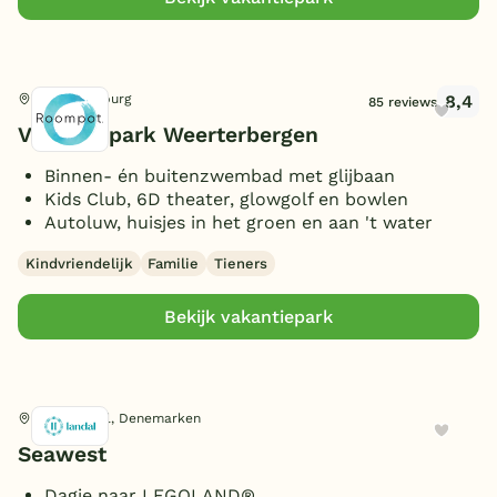
Aanlegsteiger
(1)
Toon
meer filters (9)
12 personen
(18)
10 slaapkamers
(1)
8 badkamers
(1)
Overdekt Terras/veranda
(4)
13 personen
(1)
Omheinde tuin/terras
(8)
14 personen
(3)
8,4
Weert, Limburg
85 reviews
Vismogelijkheid
(1)
16 personen
(2)
Vakantiepark Weerterbergen
(Sfeer)haard
(6)
18 personen
(5)
Binnen- én buitenzwembad met glijbaan
Smart TV
(5)
20 personen
(1)
Kids Club, 6D theater, glowgolf en bowlen
Parkeren bij bungalow
(10)
Autoluw, huisjes in het groen en aan 't water
Gameroom/console
(1)
Kindvriendelijk
Familie
Tieners
Huisdieren toegestaan
(6)
Bekijk vakantiepark
Nørre Nebel, Denemarken
Seawest
Dagje naar LEGOLAND®