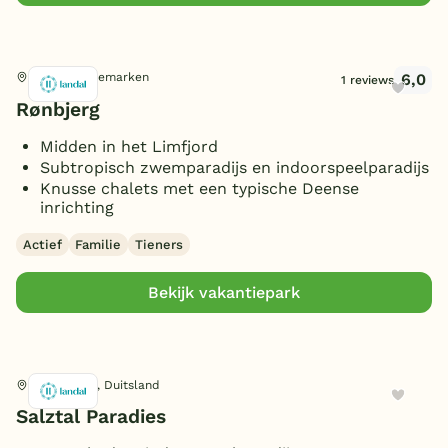
6,0
Ranum, Denemarken
1 reviews
Rønbjerg
Midden in het Limfjord
Subtropisch zwemparadijs en indoorspeelparadijs
Knusse chalets met een typische Deense
inrichting
Actief
Familie
Tieners
Bekijk vakantiepark
Bad Sachsa, Duitsland
Salztal Paradies