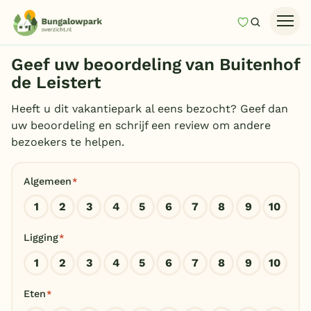
Mijn favori
Zoeken
Homepage
Geef uw beoordeling van Buitenhof
Last minutes
de Leistert
Top 12 aanbiedingen
Heeft u dit vakantiepark al eens bezocht? Geef dan
uw beoordeling en schrijf een review om andere
Zomervakantie
bezoekers te helpen.
Nazomeren
Algemeen
*
Vakantiehuizen
1
2
3
4
5
6
7
8
9
10
Vakantiepark keuzehulp
Ligging
*
Onze vakantiegidsen
1
2
3
4
5
6
7
8
9
10
Vakantieparken
Eten
*
Subtropisch zwembad