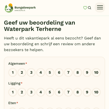
Mijn favori
Zoeken
Homepage
Geef uw beoordeling van
Last minutes
Waterpark Terherne
Top 12 aanbiedingen
Heeft u dit vakantiepark al eens bezocht? Geef dan
uw beoordeling en schrijf een review om andere
Zomervakantie
bezoekers te helpen.
Nazomeren
Algemeen
*
Vakantiehuizen
1
2
3
4
5
6
7
8
9
10
Vakantiepark keuzehulp
Ligging
*
Onze vakantiegidsen
1
2
3
4
5
6
7
8
9
10
Vakantieparken
Eten
*
Subtropisch zwembad