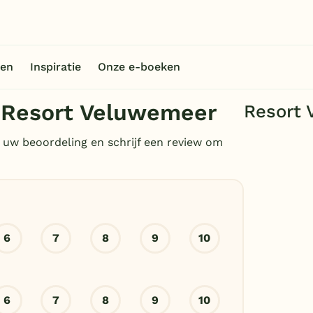
en
Inspiratie
Onze e-boeken
 Resort Veluwemeer
Resort
 uw beoordeling en schrijf een review om
6
7
8
9
10
6
7
8
9
10