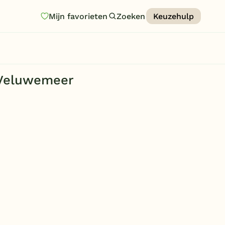
Mijn favorieten
Zoeken
Keuzehulp
Homepage
Last minutes
 Veluwemeer
Top 12 aanbiedingen
Zomervakantie
Nazomeren
Vakantiehuizen
Vakantiepark keuzehulp
Onze vakantiegidsen
Vakantieparken