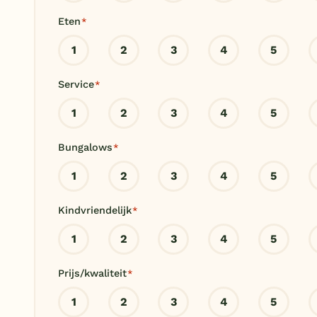
Eten
*
1
2
3
4
5
Service
*
1
2
3
4
5
Bungalows
*
1
2
3
4
5
Kindvriendelijk
*
1
2
3
4
5
Prijs/kwaliteit
*
1
2
3
4
5