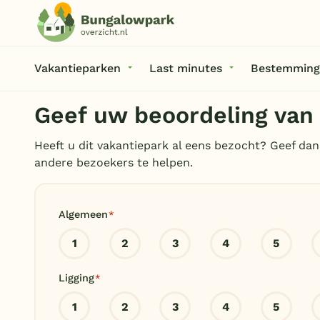
Vakantieparken
Last minutes
Bestemming
Geef uw beoordeling van
Heeft u dit vakantiepark al eens bezocht? Geef dan
andere bezoekers te helpen.
Algemeen
*
1
2
3
4
5
Ligging
*
1
2
3
4
5