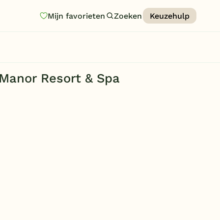
Mijn favorieten
Zoeken
Keuzehulp
Homepage
Last minutes
Manor Resort & Spa
Top 12 aanbiedingen
Zomervakantie
Nazomeren
Vakantiehuizen
Vakantiepark keuzehulp
Onze vakantiegidsen
Vakantieparken