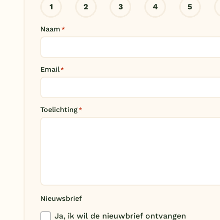
1
2
3
4
5
Naam
*
Email
*
Toelichting
*
Nieuwsbrief
Ja, ik wil de nieuwbrief ontvangen