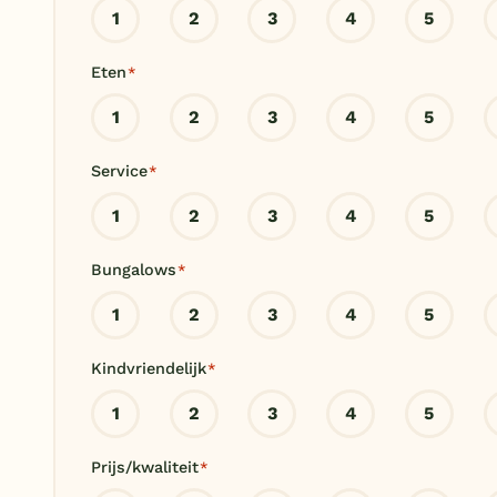
1
2
3
4
5
Eten
*
1
2
3
4
5
Service
*
1
2
3
4
5
Bungalows
*
1
2
3
4
5
Kindvriendelijk
*
1
2
3
4
5
Prijs/kwaliteit
*