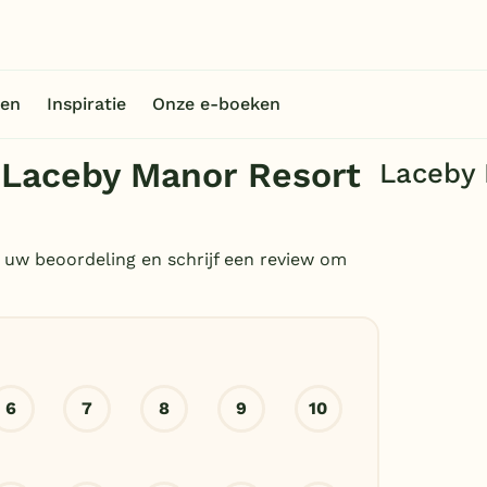
en
Inspiratie
Onze e-boeken
 Laceby Manor Resort
Laceby 
 uw beoordeling en schrijf een review om
6
7
8
9
10