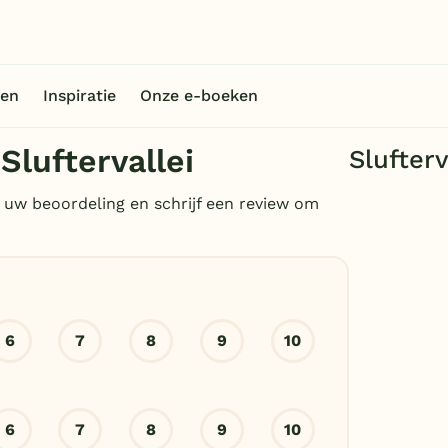
en
Inspiratie
Onze e-boeken
Sluftervallei
Slufterv
 uw beoordeling en schrijf een review om
6
7
8
9
10
6
7
8
9
10