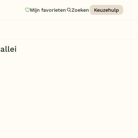
Mijn favorieten
Zoeken
Keuzehulp
Homepage
Last minutes
allei
Top 12 aanbiedingen
Zomervakantie
Nazomeren
Vakantiehuizen
Vakantiepark keuzehulp
Onze vakantiegidsen
Vakantieparken