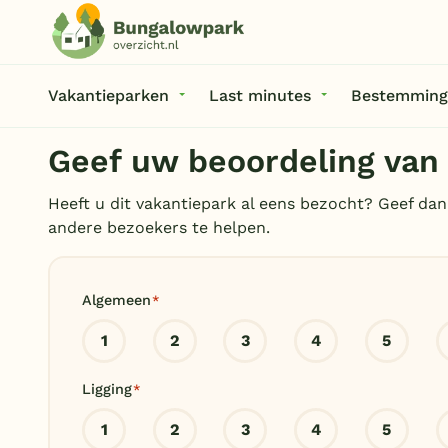
Vakantieparken
Last minutes
Bestemming
Geef uw beoordeling van 
Heeft u dit vakantiepark al eens bezocht? Geef dan
andere bezoekers te helpen.
Algemeen
*
1
2
3
4
5
Ligging
*
1
2
3
4
5