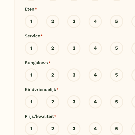
Eten
*
1
2
3
4
5
Service
*
1
2
3
4
5
Bungalows
*
1
2
3
4
5
Kindvriendelijk
*
1
2
3
4
5
Prijs/kwaliteit
*
1
2
3
4
5