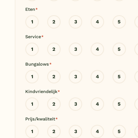
Eten
*
1
2
3
4
5
Service
*
1
2
3
4
5
Bungalows
*
1
2
3
4
5
Kindvriendelijk
*
1
2
3
4
5
Prijs/kwaliteit
*
1
2
3
4
5