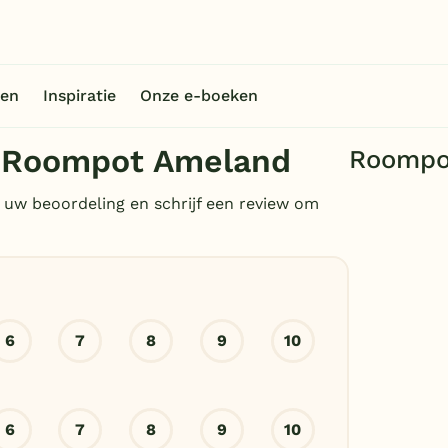
en
Inspiratie
Onze e-boeken
n Roompot Ameland
Roompo
 uw beoordeling en schrijf een review om
6
7
8
9
10
6
7
8
9
10