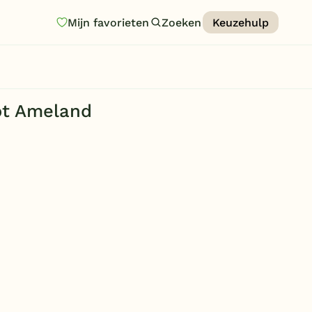
Mijn favorieten
Zoeken
Keuzehulp
Homepage
Last minutes
t Ameland
Top 12 aanbiedingen
Zomervakantie
Nazomeren
Vakantiehuizen
Vakantiepark keuzehulp
Onze vakantiegidsen
Vakantieparken