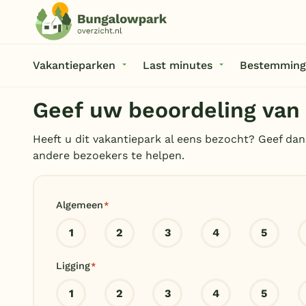
Vakantieparken
Last minutes
Bestemming
Geef uw beoordeling va
Heeft u dit vakantiepark al eens bezocht? Geef dan
andere bezoekers te helpen.
Algemeen
*
1
2
3
4
5
Ligging
*
1
2
3
4
5