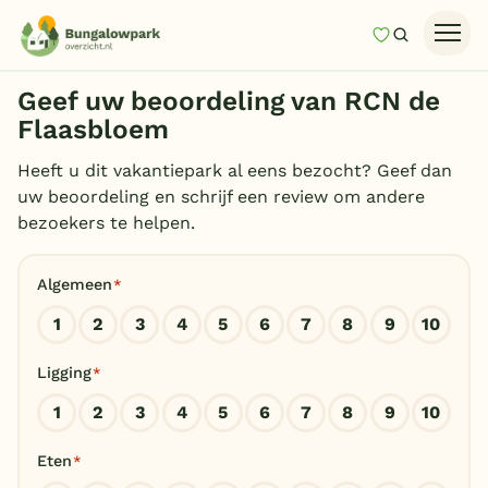
Mijn favori
Zoeken
Homepage
Geef uw beoordeling van RCN de
Last minutes
Flaasbloem
Top 12 aanbiedingen
Heeft u dit vakantiepark al eens bezocht? Geef dan
uw beoordeling en schrijf een review om andere
Zomervakantie
bezoekers te helpen.
Nazomeren
Algemeen
*
Vakantiehuizen
1
2
3
4
5
6
7
8
9
10
Vakantiepark keuzehulp
Ligging
*
Onze vakantiegidsen
1
2
3
4
5
6
7
8
9
10
Vakantieparken
Eten
*
Subtropisch zwembad