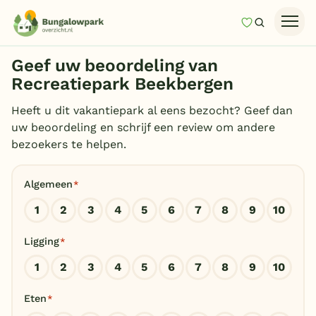
Mijn favori
Zoeken
Homepage
Geef uw beoordeling van
Last minutes
Recreatiepark Beekbergen
Top 12 aanbiedingen
Heeft u dit vakantiepark al eens bezocht? Geef dan
uw beoordeling en schrijf een review om andere
Zomervakantie
bezoekers te helpen.
Nazomeren
Algemeen
*
Vakantiehuizen
1
2
3
4
5
6
7
8
9
10
Vakantiepark keuzehulp
Ligging
*
Onze vakantiegidsen
1
2
3
4
5
6
7
8
9
10
Vakantieparken
Eten
*
Subtropisch zwembad