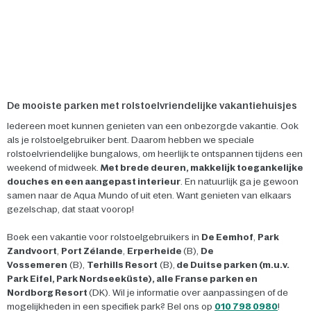
De mooiste parken met rolstoelvriendelijke vakantiehuisjes
Iedereen moet kunnen genieten van een onbezorgde vakantie. Ook
als je rolstoelgebruiker bent. Daarom hebben we speciale
rolstoelvriendelijke bungalows, om heerlijk te ontspannen tijdens een
weekend of midweek.
Met brede deuren, makkelijk toegankelijke
douches en een aangepast interieur
. En natuurlijk ga je gewoon
samen naar de Aqua Mundo of uit eten. Want genieten van elkaars
gezelschap, dat staat voorop!
Boek een vakantie voor rolstoelgebruikers in
De Eemhof
,
Park
Zandvoort
,
Port Zélande
,
Erperheide
(B),
De
Vossemeren
(B),
Terhills Resort
(B),
de Duitse parken
(m.u.v.
Park Eifel, Park Nordseeküste), alle Franse parken en
Nordborg Resort
(DK). Wil je informatie over aanpassingen of de
mogelijkheden in een specifiek park? Bel ons op
010 798 0980
!