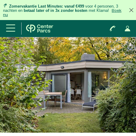
Zomervakantie Last Minutes:
vanaf €499
voor 4 personen, 3
nachten
en
betaal later of in 3x zonder kosten
met Klarna!
Boek
nu