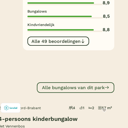
8,9
Subtropisch zwembad
Bungalows
Overdekt zwembad
8,5
Kindvriendelijk
Wildwaterbaan
8,8
Indoor speeltuin
Alle 49 beoordelingen
Alle populaire faciliteiten
Keuzehulp
Bestemmingen
Alle bungalows van dit park
Nederland
Veluwe
4
1
2
57 m²
Hapert, Noord-Brabant
Texel
4-persoons kinderbungalow
Limburg
Het Vennenbos