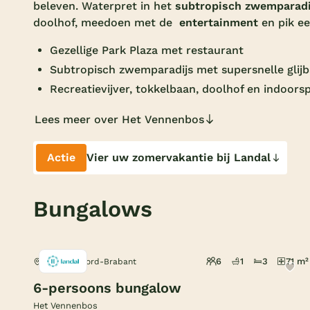
beleven. Waterpret in het
subtropisch zwemparad
doolhof, meedoen met de
entertainment
en pik ee
Gezellige Park Plaza met restaurant
Subtropisch zwemparadijs met supersnelle glij
Recreatievijver, tokkelbaan, doolhof en indoors
Lees meer over Het Vennenbos
Actie
Vier uw zomervakantie bij Landal
Bungalows
6
1
3
71 m²
Hapert, Noord-Brabant
6-persoons bungalow
Het Vennenbos