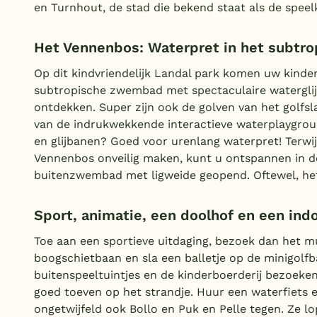
en Turnhout, de stad die bekend staat als de speel
Het Vennenbos: Waterpret in het subtr
Op dit kindvriendelijk Landal park komen uw kindere
subtropische zwembad met spectaculaire waterglijb
ontdekken. Super zijn ook de golven van het golfsl
van de indrukwekkende interactieve waterplaygro
en glijbanen? Goed voor urenlang waterpret! Terw
Vennenbos onveilig maken, kunt u ontspannen in de 
buitenzwembad met ligweide geopend. Oftewel, he
Sport, animatie, een doolhof en een ind
Toe aan een sportieve uitdaging, bezoek dan het mu
boogschietbaan en sla een balletje op de minigolfb
buitenspeeltuintjes en de kinderboerderij bezoeke
goed toeven op het strandje. Huur een waterfiets 
ongetwijfeld ook Bollo en Puk en Pelle tegen. Ze l