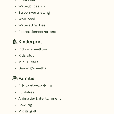
Waterglijbaan XL
Stroomversnelling
Whirlpool
Waterattracties
Recreatiemeer/strand
Kinderpret
Indoor speeltuin
Kids club
Mini E-cars
Gaming/speelhal
Familie
E-bike/fietsverhuur
Funbikes
Animatie/Entertainment
Bowling
Midgetgolf