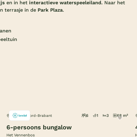
ijs
en in het
interactieve waterspeeleiland.
Naar het
n terrasje in de
Park Plaza
.
banen
peeltuin
6
1
3
68 m²
Hapert, Noord-Brabant
6-persoons bungalow
Het Vennenbos