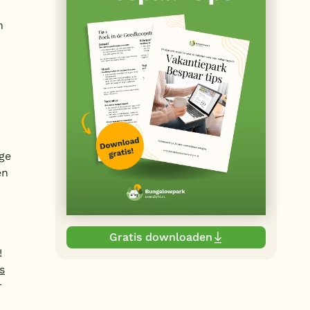
n
ge
en
Gratis downloaden
!
s
r