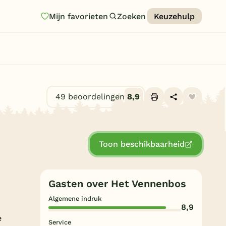
Mijn favorieten
Zoeken
Keuzehulp
Homepage
Last minutes
Top 12 aanbiedingen
49 beoordelingen
8,9
Zomervakantie
Alle foto's (14)
Nazomeren
Toon beschikbaarheid
Vakantiehuizen
Vakantiepark keuzehulp
Gasten over Het Vennenbos
Onze vakantiegidsen
Algemene indruk
8,9
Vakantieparken
e
Service