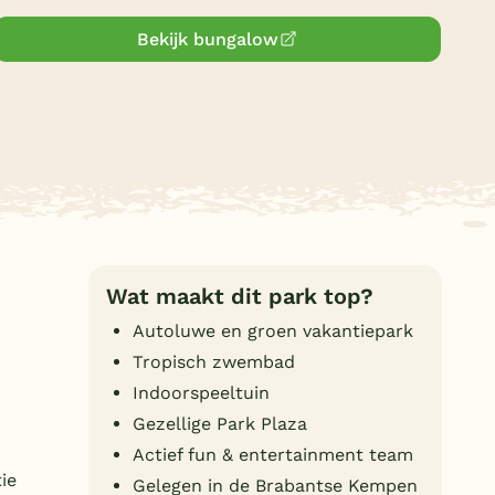
Duitsland
Bekijk bungalow
België
Blog
Onze e-boeken
Wat maakt dit park top?
Autoluwe en groen vakantiepark
Tropisch zwembad
Indoorspeeltuin
Gezellige Park Plaza
Actief fun & entertainment team
ie
Gelegen in de Brabantse Kempen