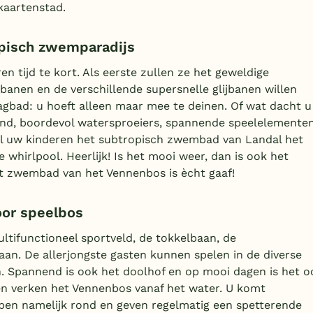
kaartenstad.
opisch zwemparadijs
n tijd te kort. Als eerste zullen ze het geweldige
anen en de verschillende supersnelle glijbanen willen
agbad: u hoeft alleen maar mee te deinen. Of wat dacht u
und, boordevol watersproeiers, spannende speelelemente
ijl uw kinderen het subtropisch zwembad van Landal het
whirlpool. Heerlijk! Is het mooi weer, dan is ook het
t zwembad van het Vennenbos is ècht gaaf!
oor speelbos
ltifunctioneel sportveld, de tokkelbaan, de
aan. De allerjongste gasten kunnen spelen in de diverse
n. Spannend is ook het doolhof en op mooi dagen is het o
en verken het Vennenbos vanaf het water. U komt
open namelijk rond en geven regelmatig een spetterende