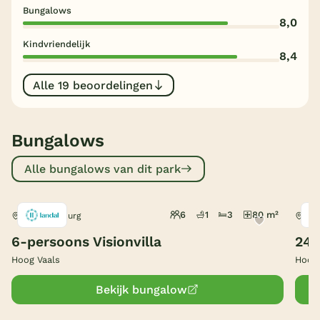
Bungalows
8,0
België
Kindvriendelijk
8,4
Blog
Alle 19 beoordelingen
Onze e-boeken
Bungalows
Alle bungalows van dit park
6
1
3
80 m²
Vaals, Limburg
Vaa
6-persoons Visionvilla
24-
Hoog Vaals
Hoog 
Bekijk bungalow