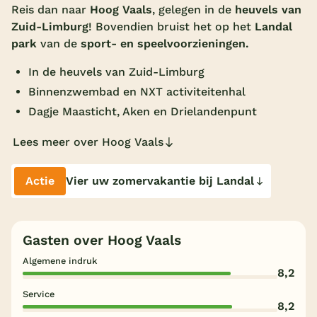
Reis dan naar
Hoog Vaals
, gelegen in de
heuvels van
Overdekt zwembad
Zuid-Limburg
! Bovendien bruist het op het
Landal
park
van de
sport- en speelvoorzieningen.
Wildwaterbaan
In de heuvels van Zuid-Limburg
Indoor speeltuin
Binnenzwembad en NXT activiteitenhal
Alle populaire faciliteiten
Dagje Maasticht, Aken en Drielandenpunt
Keuzehulp
Lees meer over Hoog Vaals
Bestemmingen
Actie
Vier uw zomervakantie bij Landal
Nederland
Veluwe
Gasten over Hoog Vaals
Texel
Algemene indruk
8,2
Limburg
Service
8,2
Duitsland