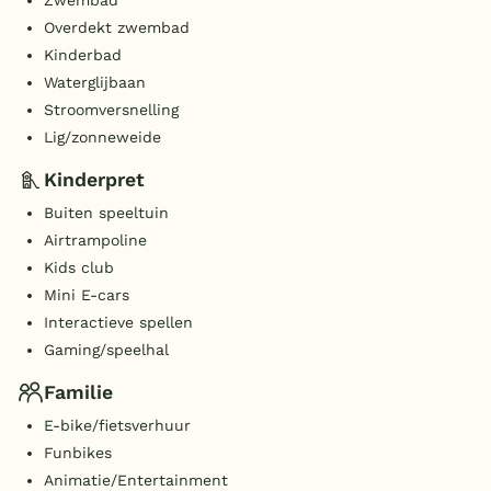
Zwembad
Overdekt zwembad
Kinderbad
Waterglijbaan
Stroomversnelling
Lig/zonneweide
Kinderpret
Buiten speeltuin
Airtrampoline
Kids club
Mini E-cars
Interactieve spellen
Gaming/speelhal
Familie
E-bike/fietsverhuur
Funbikes
Animatie/Entertainment