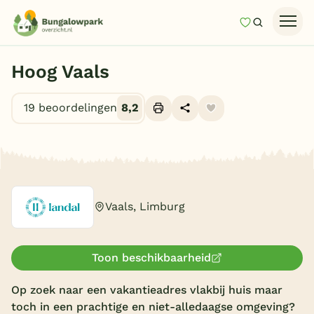
Mijn favori
Zoeken
Homepage
Hoog Vaals
Last minutes
19 beoordelingen
8,2
Top 12 aanbiedingen
Zomervakantie
Alle foto's (10)
Nazomeren
Vakantiehuizen
Vaals, Limburg
Vakantiepark keuzehulp
Onze vakantiegidsen
Toon beschikbaarheid
Vakantieparken
Op zoek naar een vakantieadres vlakbij huis maar
toch in een prachtige en niet-alledaagse omgeving?
Subtropisch zwembad