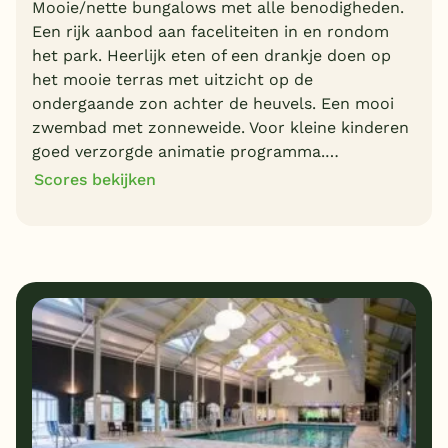
Mooie/nette bungalows met alle benodigheden.
Een rijk aanbod aan faceliteiten in en rondom
het park. Heerlijk eten of een drankje doen op
het mooie terras met uitzicht op de
ondergaande zon achter de heuvels. Een mooi
zwembad met zonneweide. Voor kleine kinderen
goed verzorgde animatie programma.…
Scores bekijken
8
10
Algemene indruk
Ligging
8
8
Eten
Service
7
9
Bungalows
Kindvriendelijk
8
Prijs/kwaliteit