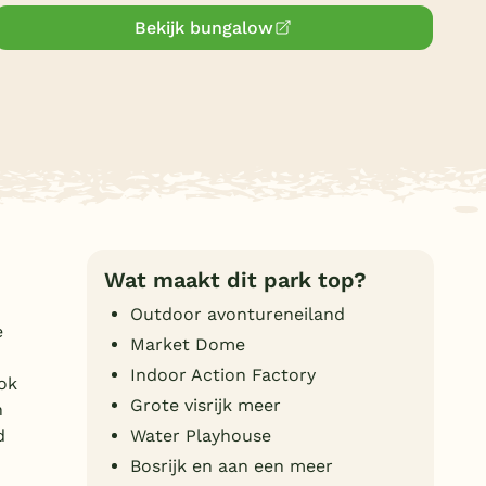
Duitsland
Bekijk bungalow
België
Blog
Onze e-boeken
Wat maakt dit park top?
Outdoor avontureneiland
e
Market Dome
Indoor Action Factory
ok
Grote visrijk meer
n
d
Water Playhouse
Bosrijk en aan een meer