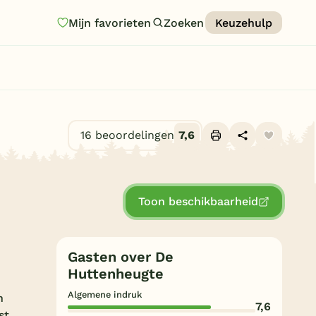
Mijn favorieten
Zoeken
Keuzehulp
Homepage
Last minutes
Top 12 aanbiedingen
16 beoordelingen
7,6
Zomervakantie
Alle foto's (23)
Nazomeren
Toon beschikbaarheid
Vakantiehuizen
Vakantiepark keuzehulp
Gasten over De
Onze vakantiegidsen
Huttenheugte
Vakantieparken
Algemene indruk
n
7,6
st