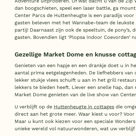
Adventure uitproberen. Of wat dacht u van de Zip W
dan boogschieten, speel een laser battle, ga mount
Center Parcs de Huttenheugte is een paradijs voor v
gasten beleven met het Wannabe-team de leukste e
partij! Daarnaast zijn ook de speeltuin, de pony’s,
gasten. Bovendien ligt ‘Plopsa Indoor Coevorden’ n
Gezellige Market Dome en knusse cottag
Genieten van een hapje en een drankje doet u in h
aantal prima eetgelegenheden. De liefhebbers van d
lekker stukje vlees schuift u aan in het grill resta
lekkers te bieden heeft. Liever een snelle hap, dan 
Market Dome genieten van de live show van Center 
U verblijft op de
Huttenheugte in cottages
die omge
direct aan het grote meer. Waar kiest u voor? Voo
Maar u kunt ook kiezen voor een speciale Wonders
unieke wereld vol natuurwonderen, wat uw verblijf e