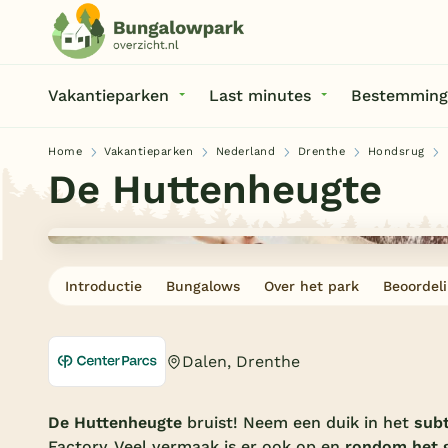
Vakantieparken
Last minutes
Bestemming
Home
Vakantieparken
Nederland
Drenthe
Hondsrug
De Huttenheugte
Introductie
Bungalows
Over het park
Beoordel
Dalen, Drenthe
De Huttenheugte
bruist! Neem een duik in het
sub
Factory. Veel vermaak is er ook op en
rondom het 