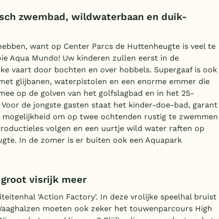
isch zwembad, wildwaterbaan en duik-
 hebben, want op Center Parcs de Huttenheugte is veel te
oie Aqua Mundo! Uw kinderen zullen eerst in de
nke vaart door bochten en over hobbels. Supergaaf is ook
 met glijbanen, waterpistolen en een enorme emmer die
 mee op de golven van het golfslagbad en in het 25-
 Voor de jongste gasten staat het kinder-doe-bad, garant
 de mogelijkheid om op twee ochtenden rustig te zwemmen
oductieles volgen en een uurtje wild water raften op
te. In de zomer is er buiten ook een Aquapark
groot visrijk meer
eitenhal ‘Action Factory’. In deze vrolijke speelhal bruist
. Waaghalzen moeten ook zeker het touwenparcours High