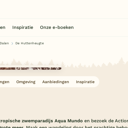
en
Inspiratie
Onze e-boeken
Dalen
De Huttenheugte
ingen
Omgeving
Aanbiedingen
Inspiratie
tropische zwemparadijs Aqua Mundo
en bezoek de Actio
grote meer.
Maak een wandeling door het prachtige bebo