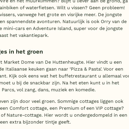
ire en het muurklimmen? Blijft u liever aan de grond, ga
ainbiken of waterfietsen. Wilt u vissen? Geen probleem!
issers, vanwege het grote en visrijke meer. De jongste
n spannendste avonturen. Natuurlijk is ook Orry van de
 de mini-cars en Adventure Island, super voor de jongste
aast het vakantiepark.
es in het groen
et Market Dome van De Huttenheugte. Hier vindt u een
e Italiaanse keuken gaan naar ‘Pizza & Pasta’. Voor een
urant. Kijk ook eens wat het buffetrestaurant u allemaal vo
moet u bij de snackbar zijn. Na het eten kunt u in het
Parcs, vol zang, dans, muziek en komedie.
ven zijn door veel groen. Sommige cottages liggen ook
r een Comfort cottage, een Premium of een VIP cottage?
 of Nature-cottage. Hier wordt u ondergedompeld in een
en extra bijzonder tintje geeft.