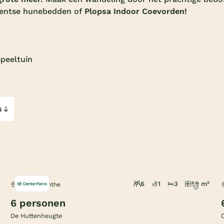
Drentse hunebedden of
Plopsa Indoor Coevorden!
peeltuin
s
6
1
3
59 m²
Dalen, Drenthe
6 personen
De Huttenheugte