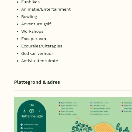
Funbikes
Animatie/Entertainment
Bowling
Adventure golf
Workshops
Escaperoom
Excursies/uitstapjes
Golfkar verhuur
Activiteitenruimte
Plattegrond & adres