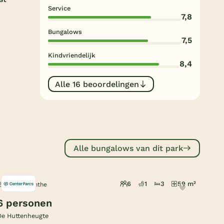
Subtropisch zwembad
Service
7,8
Overdekt zwembad
Bungalows
7,5
Wildwaterbaan
Kindvriendelijk
8,4
Indoor speeltuin
Alle populaire faciliteiten
Alle 16 beoordelingen
Keuzehulp
Bestemmingen
Alle bungalows van dit park
Nederland
Veluwe
6
1
3
59 m²
Dalen, Drenthe
Texel
6 personen
Limburg
De Huttenheugte