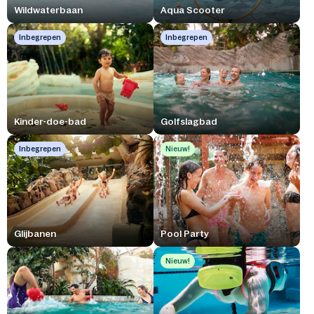
Wildwaterbaan
Aqua Scooter
Inbegrepen
Inbegrepen
Kinder-doe-bad
Golfslagbad
Inbegrepen
Nieuw!
Glijbanen
Pool Party
Nieuw!