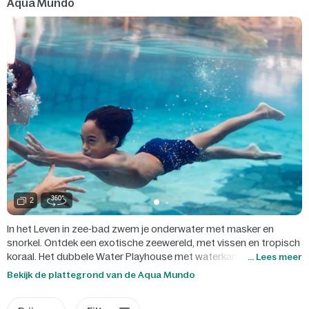
Aqua Mundo
2
In het Leven in zee-bad zwem je onderwater met masker en
snorkel. Ontdek een exotische zeewereld, met vissen en tropisch
koraal. Het dubbele Water Playhouse met waterkanonnen,
... Lees meer
fonteinen en glijbanen is gegarandeerd een spetterfestijn. De
Bekijk de plattegrond van de Aqua Mundo
allerkleinsten hebben hun eigen speelruimte en spelen veilig in het
Kinder-doe-bad.