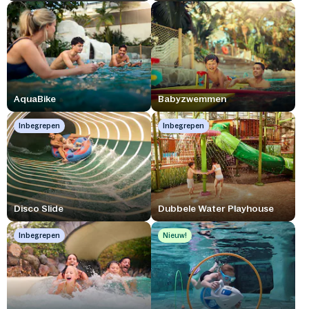
AquaBike
Babyzwemmen
Inbegrepen
Inbegrepen
Disco Slide
Dubbele Water Playhouse
Inbegrepen
Nieuw!