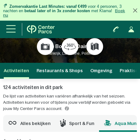
Zomervakantie Last Minutes:
vanaf €499
voor 4 personen, 3
nachten
en
betaal later of in 3x zonder kosten
met Klarna!
Boek
nu
Le Bois aux Daims
Frankrijk, La Vienne, Poitiers
Activiteiten
Restaurants & Shops
Omgeving
Praktisc
124 activiteiten in dit park
De lijst van activiteiten kan variëren afhankelijk van het seizoen.
Activiteiten kunnen voor of tijdens jouw verblijf worden geboekt via
jouw My Center Parcs account.
Alles bekijken
Sport & Fun
Aqua Mund