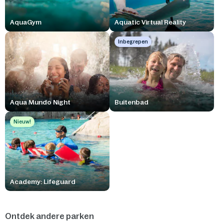
AquaGym
Aquatic Virtual Reality
Inbegrepen
Aqua Mundo Night
Buitenbad
Nieuw!
Academy: Lifeguard
Ontdek andere parken