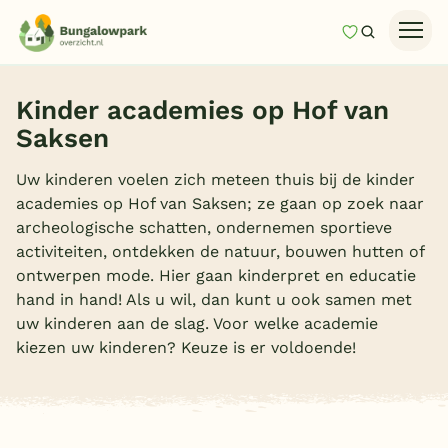
Mijn favori
Zoeken
Homepage
Kinder academies op Hof van
Last minutes
Saksen
Top 12 aanbiedingen
Uw kinderen voelen zich meteen thuis bij de kinder
Zomervakantie
academies op Hof van Saksen; ze gaan op zoek naar
archeologische schatten, ondernemen sportieve
Nazomeren
activiteiten, ontdekken de natuur, bouwen hutten of
Vakantiehuizen
ontwerpen mode. Hier gaan kinderpret en educatie
hand in hand! Als u wil, dan kunt u ook samen met
Vakantiepark keuzehulp
uw kinderen aan de slag. Voor welke academie
Onze vakantiegidsen
kiezen uw kinderen? Keuze is er voldoende!
Vakantieparken
Subtropisch zwembad