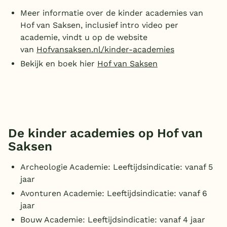
Meer informatie over de kinder academies van
Overdekt zwembad
Hof van Saksen, inclusief intro video per
Wildwaterbaan
academie, vindt u op de website
van
Hofvansaksen.nl/kinder-academies
Indoor speeltuin
Bekijk en boek hier
Hof van Saksen
Alle populaire faciliteiten
Keuzehulp
Bestemmingen
De kinder academies op Hof van
Saksen
Nederland
Archeologie Academie: Leeftijdsindicatie: vanaf 5
Veluwe
jaar
Texel
Avonturen Academie: Leeftijdsindicatie: vanaf 6
jaar
Limburg
Bouw Academie: Leeftijdsindicatie: vanaf 4 jaar
Duitsland