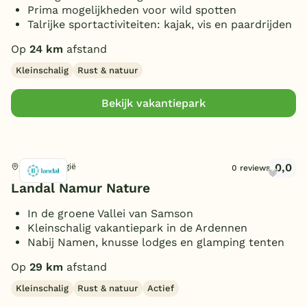
Overdekt Terras/veranda
(2)
Prima mogelijkheden voor wild spotten
Talrijke sportactiviteiten: kajak, vis en paardrijden
Omheinde tuin/terras
(1)
(Sfeer)haard
(1)
Op
24 km
afstand
Toon
meer filters (3)
Parkeren bij bungalow
(1)
Kleinschalig
Rust & natuur
Huisdieren toegestaan
(1)
Bekijk vakantiepark
0,0
Gesves, België
0 reviews
Landal Namur Nature
In de groene Vallei van Samson
Kleinschalig vakantiepark in de Ardennen
Nabij Namen, knusse lodges en glamping tenten
Op
29 km
afstand
Kleinschalig
Rust & natuur
Actief