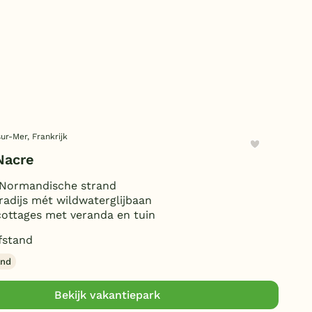
Duitsland
België
Blog
Onze e-boeken
ur-Mer, Frankrijk
Nacre
 Normandische strand
dijs mét wildwaterglijbaan
ottages met veranda en tuin
fstand
and
Bekijk vakantiepark