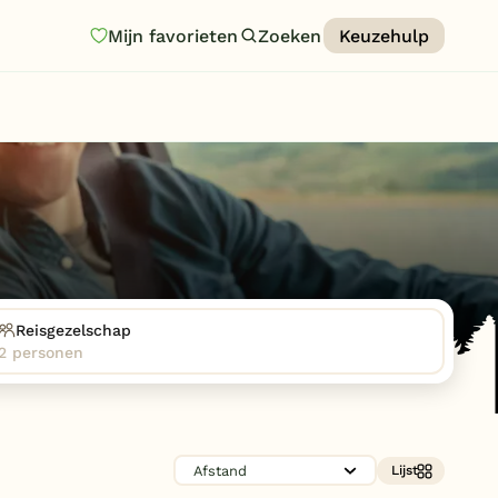
Mijn favorieten
Zoeken
Keuzehulp
Homepage
Last minutes
Top 12 aanbiedingen
Zomervakantie
Nazomeren
Vakantiehuizen
Reisgezelschap
2 personen
Vakantiepark keuzehulp
Onze vakantiegidsen
Vakantieparken
Lijst