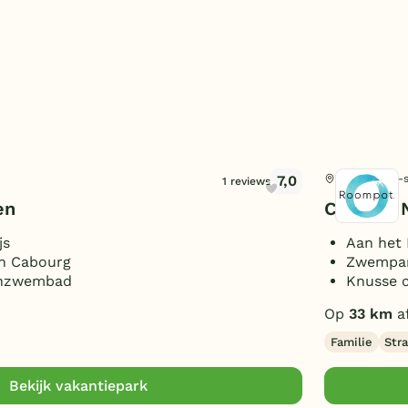
7,0
Saint-Aubin-s
1 reviews
en
Côte de 
js
Aan het
en Cabourg
Zwempara
enzwembad
Knusse c
Op
33 km
a
Familie
Str
Bekijk vakantiepark