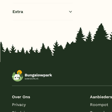
1 badkamer
(1)
Extra
Overdekt Terras/veranda
(1)
Over Ons
Aanbieder
Privacy
Roompot