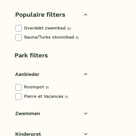
Bourgeauville
Populaire filters
Overdekt zwembad
(2)
Sauna/Turks stoombad
(1)
Park filters
Aanbieder
Roompot
(1)
Pierre et Vacances
(1)
Zwemmen
Overdekt zwembad
(2)
Kinderpret
Openlucht zwembad