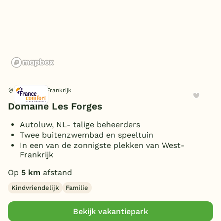
In de bergen
(2)
WiFi centrale voorziening
(gratis)
(1)
België
Wifi gehele park (gratis)
(3)
Blog
Receptie
(3)
Personen
Onze e-boeken
4 personen
(3)
Extra
6 personen
(3)
Ménigoute, Frankrijk
8 personen
(2)
Oplaadpunt auto
(1)
Domaine Les Forges
Toon
3 vakantieparken gevonden
Autoluw, NL- talige beheerders
Twee buitenzwembad en speeltuin
In een van de zonnigste plekken van West-
Frankrijk
Op
5 km
afstand
Kindvriendelijk
Familie
Bekijk vakantiepark