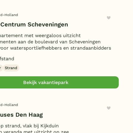
id-Holland
 Centrum Scheveningen
artement met weergaloos uitzicht
menten aan de boulevard van Scheveningen
voor watersportliefhebbers en strandaanbidders
fstand
r
Strand
Bekijk vakantiepark
id-Holland
uses Den Haag
p strand, vlak bij Kijkduin
n veranda met uitzicht op zee