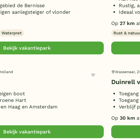
gebied de Bernisse
Rustig, 
igen aanlegsteiger of vlonder
Ideaal v
Op
27 km
a
Waterpret
Rust & natuu
Bekijk vakantiepark
Holland
Wassenaar, Z
Duinrell 
eigen boot
Toegang 
Groene Hart
Toegang 
 Den Haag en Amsterdam
Verblijf 
Op
30 km
a
Bekijk vakantiepark