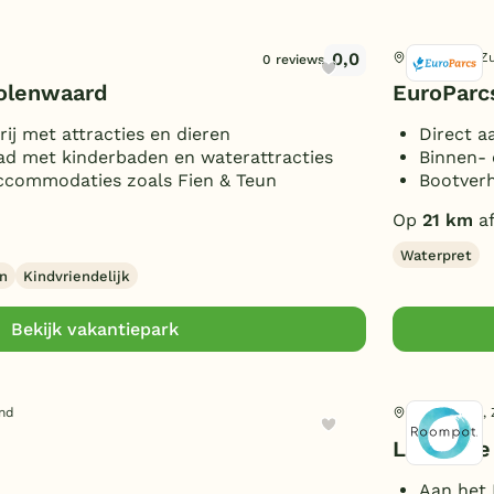
0,0
Dordrecht, Z
0 reviews
Molenwaard
EuroParc
ij met attracties en dieren
Direct a
d met kinderbaden en waterattracties
Binnen-
ccommodaties zoals Fien & Teun
Bootverh
Op
21 km
af
Waterpret
en
Kindvriendelijk
Bekijk vakantiepark
and
Zwartewaal, 
Lakeside 
Aan het 