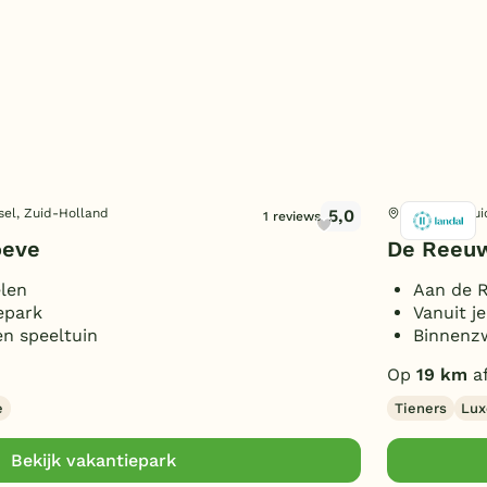
5,0
sel, Zuid-Holland
Reeuwijk, Zu
1 reviews
oeve
De Reeuw
len
Aan de R
epark
Vanuit j
n speeltuin
Binnenz
Op
19 km
a
e
Tieners
Lux
Bekijk vakantiepark