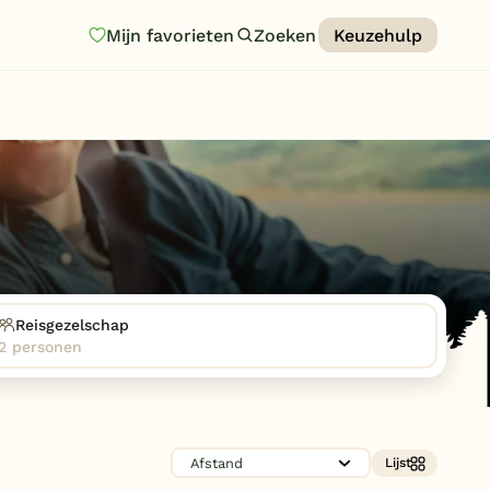
Mijn favorieten
Zoeken
Keuzehulp
Homepage
Last minutes
Top 12 aanbiedingen
Zomervakantie
Nazomeren
Vakantiehuizen
Reisgezelschap
2 personen
Vakantiepark keuzehulp
Onze vakantiegidsen
Vakantieparken
Lijst