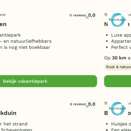
0,0
land
Den Haag, Zu
0 reviews
ven
Nautisch
antiepark
Luxe app
- en natuurliefhebbers
Apparte
n is nog niet boekbaar
Perfect 
Op
30 km
a
Rust & natuu
Bekijk vakantiepark
8,0
Den Haag, Zu
6 reviews
jkduin
Beach Ho
r het strand
Huisjes o
n Scheveningen
Een eige