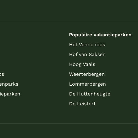
s
Populaire vakantieparken
Het Vennenbos
Hof van Saksen
Hoog Vaals
cs
Weerterbergen
enparks
Lommerbergen
tieparken
De Huttenheugte
De Leistert