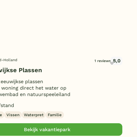
Duitsland
België
Blog
Onze e-boeken
8,0
id-Holland
1 reviews
ijkse Plassen
eeuwijkse plassen
e woning direct het water op
wembad en natuurspeeleiland
fstand
e
Vissen
Waterpret
Familie
Bekijk vakantiepark