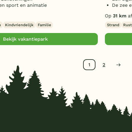
n sport en animatie
De zee e
Op
31 km
af
n
Kindvriendelijk
Familie
Strand
Rust
Bekijk vakantiepark
1
2