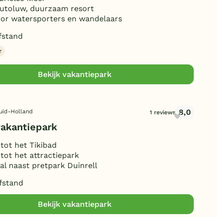
autoluw, duurzaam resort
oor watersporters en wandelaars
fstand
r
Bekijk vakantiepark
8,0
uid-Holland
1 reviews
vakantiepark
tot het Tikibad
tot het attractiepark
pal naast pretpark Duinrell
fstand
Bekijk vakantiepark