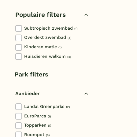
Krimpen aan den IJssel
Populaire filters
Subtropisch zwembad
(1)
Overdekt zwembad
(4)
Kinderanimatie
(1)
Huisdieren welkom
(4)
Park filters
Aanbieder
Landal Greenparks
(2)
EuroParcs
(1)
Topparken
(1)
Roompot
(6)