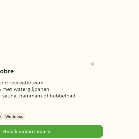
tobre
end recreatieteam
met waterglijbanen
e sauna, hammam of bubbelbad
e
Wellness
Bekijk vakantiepark