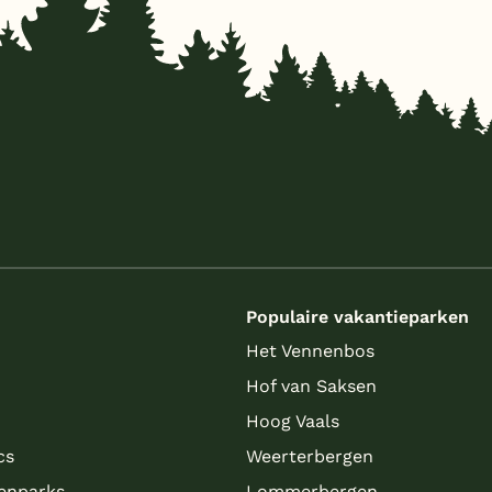
s
Populaire vakantieparken
Het Vennenbos
Hof van Saksen
Hoog Vaals
cs
Weerterbergen
enparks
Lommerbergen