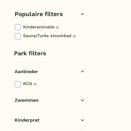
La Roque-Sainte-Marguerite
Populaire filters
Kinderanimatie
(1)
Sauna/Turks stoombad
(1)
Park filters
Aanbieder
RCN
(1)
Zwemmen
Openlucht zwembad
(1)
Kinderpret
Kinderbad
(1)
Waterglijbaan