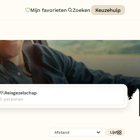
Mijn favorieten
Zoeken
Keuzehulp
Homepage
Last minutes
Top 12 aanbiedingen
Zomervakantie
Nazomeren
Vakantiehuizen
Reisgezelschap
2 personen
Vakantiepark keuzehulp
Onze vakantiegidsen
Vakantieparken
Lijst