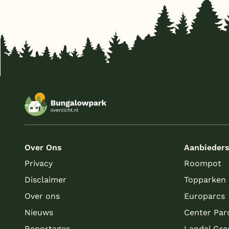
Overdekt Terras/veranda
(1)
Parkeren bij bungalow
(1)
Huisdieren toegestaan
(1)
Over Ons
Aanbieder
Privacy
Roompot
Disclaimer
Topparken
Over ons
Europarcs
Nieuws
Center Par
Reportages
Landal Gre