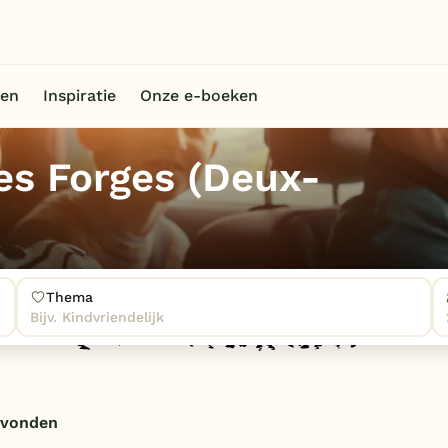
en
Inspiratie
Onze e-boeken
es Forges (Deux-
Thema
Bijv. Kindvriendelijk
evonden