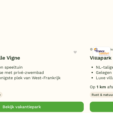
Vasles, Frankr
lle Vigne
Villapark
n speeltuin
NL-talig
erse met privé-zwembad
Gelegen 
nigste plek van West-Frankrijk
Luxe vil
Op
1 km
afs
e
Rust & natuu
Bekijk vakantiepark