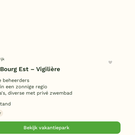
Duitsland
België
Blog
Onze e-boeken
ijk
 Bourg Est – Vigilière
e beheerders
in een zonnige regio
la's, diverse met privé zwembad
tand
r
Bekijk vakantiepark