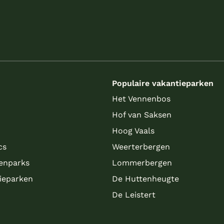
s
Populaire vakantieparken
Het Vennenbos
Hof van Saksen
Hoog Vaals
cs
Weerterbergen
enparks
Lommerbergen
tieparken
De Huttenheugte
De Leistert