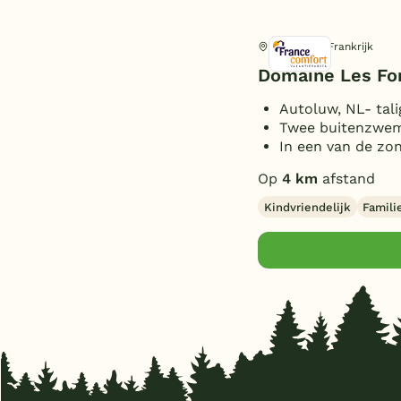
Ménigoute, Frankrijk
Domaine Les Fo
Autoluw, NL- tal
Twee buitenzwem
In een van de zo
Op
4 km
afstand
Kindvriendelijk
Famili