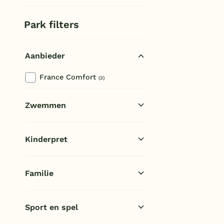
Les Forges
Park filters
Aanbieder
France Comfort
(3)
Zwemmen
Openlucht zwembad
(2)
Kinderpret
Kinderbad
(1)
Buiten speeltuin
(3)
Familie
E-bike/fietsverhuur
(1)
Sport en spel
Animatie/Entertainment
(3)