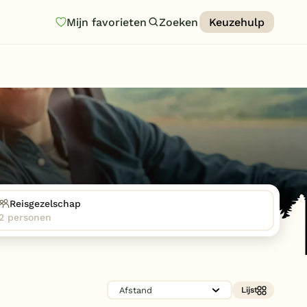
Mijn favorieten
Zoeken
Keuzehulp
Homepage
Last minutes
Top 12 aanbiedingen
Zomervakantie
Nazomeren
Vakantiehuizen
Reisgezelschap
2 personen
Vakantiepark keuzehulp
Onze vakantiegidsen
Vakantieparken
Lijst