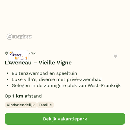
In de bergen
(2)
WiFi centrale voorziening
(gratis)
(1)
België
Wifi gehele park (gratis)
(3)
Blog
Receptie
(3)
Personen
Onze e-boeken
4 personen
(3)
Extra
6 personen
(3)
Vasles, Frankrijk
8 personen
(2)
Oplaadpunt auto
(1)
L'Aveneau – Vieille Vigne
Toon
3 vakantieparken gevonden
Buitenzwembad en speeltuin
Luxe villa's, diverse met privé-zwembad
Gelegen in de zonnigste plek van West-Frankrijk
Op
1 km
afstand
Kindvriendelijk
Familie
Bekijk vakantiepark