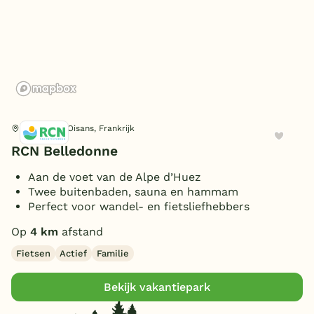
Snackbar
(1)
België
Wellness
Cafe/Bar
(1)
Parkshop
(1)
Sauna/Turks stoombad
Blog
(1)
Barbecue/gourmet
Omgeving
(1)
Onze e-boeken
In de bergen
(1)
Algemeen
Le Bourg-d'Oisans, Frankrijk
RCN Belledonne
Wifi gehele park (gratis)
(1)
Oplaadpunt elektrische auto
Aan de voet van de Alpe d’Huez
(1)
Twee buitenbaden, sauna en hammam
Vakantiekerk
Perfect voor wandel- en fietsliefhebbers
(1)
Type
Wasserette/wasmachine
(1)
Op
4 km
afstand
Mindervalidenbungalows
(1)
Fietsen
Actief
Familie
Ligging
Rookvrije bungalow
(1)
Huisdiervrije bungalow
(1)
Vrijstaand
Bekijk vakantiepark
(1)
Personen