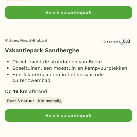
(Sfeer)haard
(6)
Bekijk vakantiepark
Smart TV
(5)
Parkeren bij bungalow
(9)
Huisdieren toegestaan
(4)
0,0
Uden, Noord-Brabant
0 reviews
Vakantiepark Sandberghe
Direct naast de stuifduinen van Bedaf
Speeltuinen, een moestuin en kampvuurplekken
Heerlijk ontspannen in het verwarmde
buitenzwembad
Op
16 km
afstand
Rust & natuur
Kleinschalig
Bekijk vakantiepark