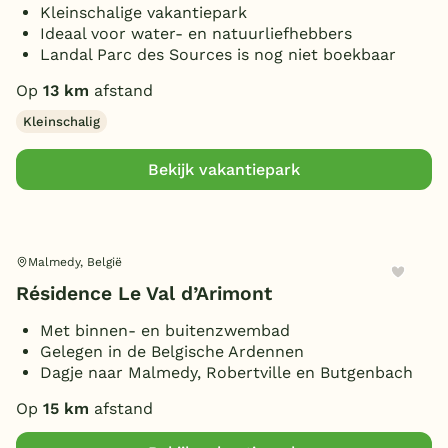
1 badkamer
(2)
Kleinschalige vakantiepark
12 personen
(1)
4 slaapkamers
Extra
Ideaal voor water- en natuurliefhebbers
(1)
2 badkamers
(1)
14 personen
Landal Parc des Sources is nog niet boekbaar
(1)
6 slaapkamers
(1)
4 badkamers
Toon
meer filters (3)
(1)
Bubbelbad (binnen)
(1)
15 personen
(1)
Op
13 km
afstand
7 slaapkamers
(1)
Toon
13 vakantieparken gevonden
(Sfeer)haard
(1)
18 personen
(1)
9 slaapkamers
Kleinschalig
(1)
Huisdieren toegestaan
(1)
Bekijk vakantiepark
Malmedy, België
Résidence Le Val d’Arimont
Met binnen- en buitenzwembad
Gelegen in de Belgische Ardennen
Dagje naar Malmedy, Robertville en Butgenbach
Op
15 km
afstand