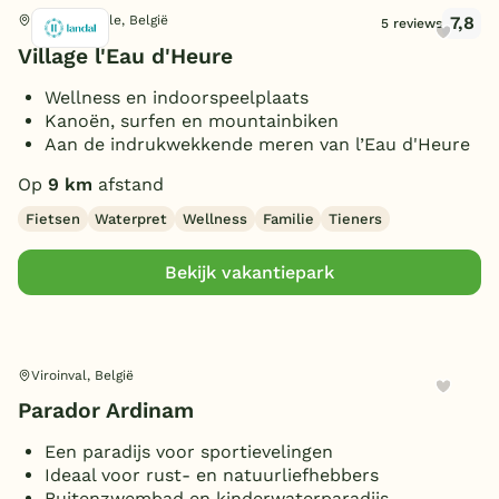
Ligging
7,8
Froidchapelle, België
Luxe bungalow
5 reviews
(1)
Village l'Eau d'Heure
Rookvrije bungalow
(2)
Geschakeld
(1)
Hondenbungalow
Personen
(1)
Wellness en indoorspeelplaats
Vrijstaand
(2)
Kanoën, surfen en mountainbiken
Kindvriendelijke
Toon
meer filters (1)
2 personen
accommodatie
Aan de indrukwekkende meren van l’Eau d'Heure
(3)
(1)
Slaapkamers
4 personen
(4)
Op
9 km
afstand
5 personen
(2)
1 slaapkamer
(2)
Fietsen
Waterpret
Wellness
Familie
Tieners
6 personen
Badkamers
(4)
2 slaapkamers
(2)
Bekijk vakantiepark
8 personen
(2)
3 slaapkamers
Toon
meer filters (3)
(2)
1 badkamer
(2)
10 personen
(1)
4 slaapkamers
Extra
(1)
2 badkamers
(1)
12 personen
(1)
5 slaapkamers
(1)
Toon
meer filters (2)
Sauna
(1)
Viroinval, België
6 slaapkamers
(1)
Toon
5 vakantieparken gevonden
Wasmachine/droger
(1)
Parador Ardinam
Overdekt Terras/veranda
(1)
Een paradijs voor sportievelingen
Omheinde tuin/terras
(1)
Ideaal voor rust- en natuurliefhebbers
Buitenzwembad en kinderwaterparadijs