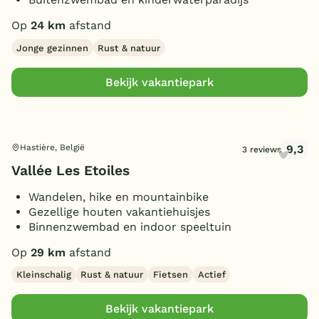
(Sfeer)haard
(1)
Toon
meer filters (3)
Op
24 km
afstand
Parkeren bij bungalow
(1)
Huisdieren toegestaan
Jonge gezinnen
Rust & natuur
(1)
Bekijk vakantiepark
9,3
Hastière, België
3 reviews
Vallée Les Etoiles
Wandelen, hike en mountainbike
Gezellige houten vakantiehuisjes
Binnenzwembad en indoor speeltuin
Op
29 km
afstand
Kleinschalig
Rust & natuur
Fietsen
Actief
Bekijk vakantiepark