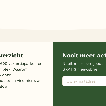
erzicht
Nooit meer ac
 600 vakantieparken en
Nooit meer een goede a
n plek. Waarom
GRATIS nieuwsbrief.
p onze
moeite en vind hier uw
alow.