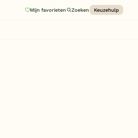
Mijn favorieten
Zoeken
Keuzehulp
Homepage
Last minutes
Top 12 aanbiedingen
Zomervakantie
Nazomeren
Vakantiehuizen
Vakantiepark keuzehulp
Onze vakantiegidsen
Vakantieparken