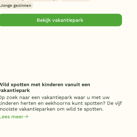
Jonge gezinnen
Bekijk vakantiepark
Wild spotten met kinderen vanuit een
Onde
vakantiepark
over
Op zoek naar een vakantiepark waar u met uw
Van 
kinderen herten en eekhoorns kunt spotten? De vijf
kost
mooiste vakantieparken om wild te spotten.
jaa
om 
Lees meer
Lee