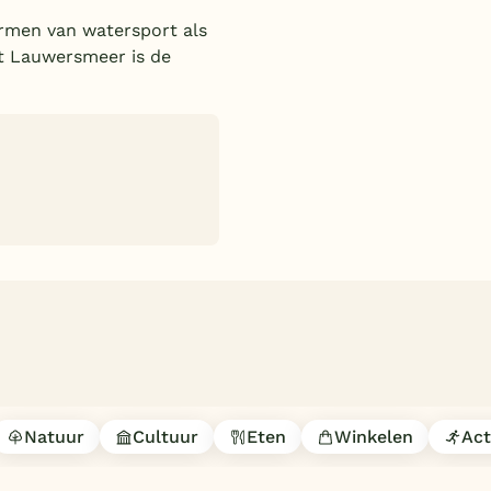
ormen van watersport als
t Lauwersmeer is de
Natuur
Cultuur
Eten
Winkelen
Act