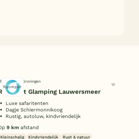
Vierhuizen, Groningen
Sch
Roompot Glamping Lauwersmeer
Lan
Luxe safaritenten
O
Dagje Schiermonnikoog
B
Rustig, autoluw, kindvriendelijk
C
Op
9 km
afstand
Op
Kleinschalig
Kindvriendelijk
Rust & natuur
Wel