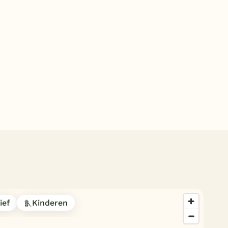
Subtropisch zwembad
Overdekt zwembad
Wildwaterbaan
Indoor speeltuin
Alle populaire faciliteiten
Keuzehulp
Bestemmingen
Nederland
Veluwe
Texel
ief
Kinderen
Limburg