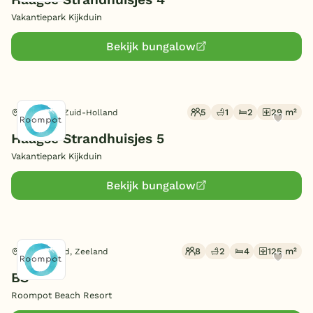
Vakantiepark Kijkduin
Bekijk bungalow
5
1
2
29 m²
Den Haag, Zuid-Holland
Haagse Strandhuisjes 5
Vakantiepark Kijkduin
Bekijk bungalow
8
2
4
125 m²
Kamperland, Zeeland
BS
Roompot Beach Resort