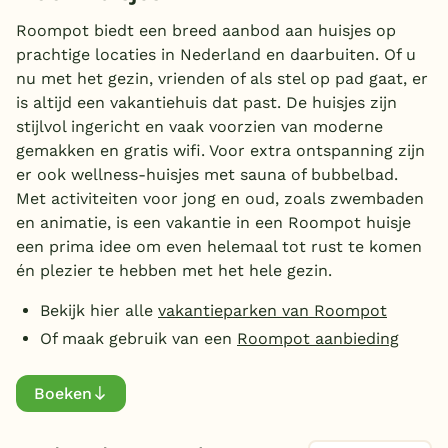
Type
Overdekt zwembad
Roompot biedt een breed aanbod aan huisjes op
prachtige locaties in Nederland en daarbuiten. Of u
Mindervalidenbungalows
(42)
Wildwaterbaan
nu met het gezin, vrienden of als stel op pad gaat, er
Luxe bungalow
(96)
is altijd een vakantiehuis dat past. De huisjes zijn
Indoor speeltuin
Rookvrije bungalow
(933)
stijlvol ingericht en vaak voorzien van moderne
Alle populaire faciliteiten
Huisdiervrije bungalow
gemakken en gratis wifi. Voor extra ontspanning zijn
(214)
er ook wellness-huisjes met sauna of bubbelbad.
Hondenbungalow
(7)
Toon
meer filters (3)
Keuzehulp
Met activiteiten voor jong en oud, zoals zwembaden
Babybungalow
(33)
en animatie, is een vakantie in een Roompot huisje
Kindvriendelijke
een prima idee om even helemaal tot rust te komen
Bestemmingen
Ligging
accommodatie
(228)
én plezier te hebben met het hele gezin.
Nederland
Dichtbij speeltuin
(65)
Bekijk hier alle
vakantieparken van Roompot
Personen
Geschakeld
Veluwe
(154)
Of maak gebruik van een
Roompot aanbieding
Vrijstaand
(689)
22 personen
(1)
Texel
Slaapkamers
Boeken
24 personen
(3)
Limburg
2 personen
(41)
1 slaapkamer
(96)
Duitsland