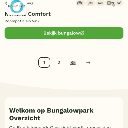
6
3
3
96 m²
Arcen, Limburg
KVR6KC Comfort
Roompot Klein Vink
Bekijk bungalow
1
2
85
Welkom op Bungalowpark
Overzicht
Op Bungalowpark Overzicht vindt u meer dan