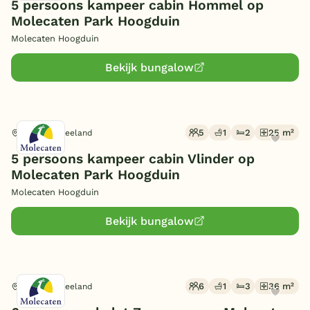
Huisdieren toegestaan
5 persoons kampeer cabin Hommel op
(14)
Omgeving
Molecaten Park Hoogduin
België
Molecaten Hoogduin
Aan zee/strand
(22)
Blog
Toon
22 bungalows gevonden
Bekijk bungalow
Onze e-boeken
5
1
2
25 m²
Cadzand, Zeeland
5 persoons kampeer cabin Vlinder op
Molecaten Park Hoogduin
Molecaten Hoogduin
Bekijk bungalow
6
1
3
36 m²
Cadzand, Zeeland