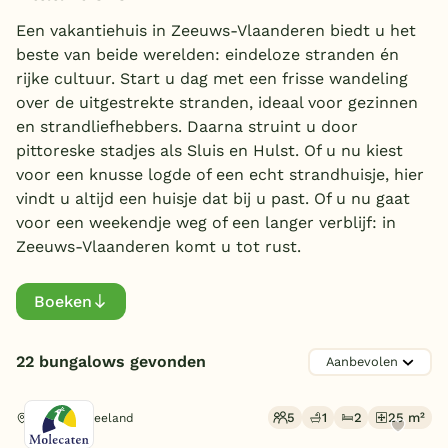
Type
Overdekt zwembad
Een vakantiehuis in Zeeuws-Vlaanderen biedt u het
beste van beide werelden: eindeloze stranden én
Rookvrije bungalow
(22)
Wildwaterbaan
rijke cultuur. Start u dag met een frisse wandeling
Huisdiervrije bungalow
(7)
over de uitgestrekte stranden, ideaal voor gezinnen
Indoor speeltuin
en strandliefhebbers. Daarna struint u door
Personen
Alle populaire faciliteiten
pittoreske stadjes als Sluis en Hulst. Of u nu kiest
voor een knusse logde of een echt strandhuisje, hier
4 personen
(5)
Keuzehulp
vindt u altijd een huisje dat bij u past. Of u nu gaat
Slaapkamers
5 personen
(6)
voor een weekendje weg of een langer verblijf: in
Zeeuws-Vlaanderen komt u tot rust.
6 personen
Bestemmingen
(8)
1 slaapkamer
(3)
8 personen
Badkamers
(1)
2 slaapkamers
(10)
Nederland
Boeken
10 personen
(2)
3 slaapkamers
Toon
meer filters (1)
(6)
1 badkamer
(18)
Veluwe
4 slaapkamers
Extra
(1)
2 badkamers
(4)
22 bungalows gevonden
Texel
5 slaapkamers
(2)
Toon
meer filters (1)
Oplaadpunt E-bike
(6)
Limburg
5
1
2
25 m²
Parkeren bij bungalow
Cadzand, Zeeland
(5)
Duitsland