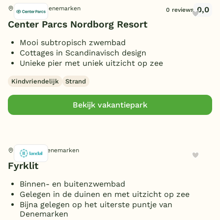
Vrijstaand
(3)
0,0
Nordborg, Denemarken
0 reviews
2 personen
Center Parcs Nordborg Resort
(4)
Slaapkamers
4 personen
(6)
Mooi subtropisch zwembad
6 personen
Cottages in Scandinavisch design
(7)
1 slaapkamer
(4)
Unieke pier met uniek uitzicht op zee
8 personen
Badkamers
(4)
2 slaapkamers
(5)
12 personen
Kindvriendelijk
Strand
(3)
3 slaapkamers
Toon
meer filters (3)
(3)
1 badkamer
(5)
14 personen
(1)
4 slaapkamers
Extra
(3)
2 badkamers
Bekijk vakantiepark
(5)
18 personen
(1)
6 slaapkamers
(2)
3 badkamers
Toon
meer filters (3)
(2)
Sauna
(1)
7 slaapkamers
(1)
4 badkamers
Toon
8 vakantieparken gevonden
(1)
Bubbelbad (binnen)
(1)
9 slaapkamers
(1)
5 badkamers
(1)
Hirtshals, Denemarken
Wasmachine/droger
Toon
meer filters (1)
(2)
Fyrklit
Omheinde tuin/terras
(3)
(Sfeer)haard
(2)
Binnen- en buitenzwembad
Toon
meer filters (4)
Gelegen in de duinen en met uitzicht op zee
Smart TV
(1)
Bijna gelegen op het uiterste puntje van
Parkeren bij bungalow
Denemarken
(5)