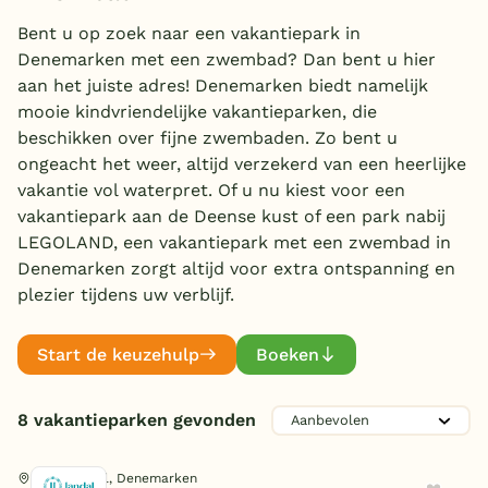
Huisdieren welkom
Overdekt zwembad
(1)
Bent u op zoek naar een vakantiepark in
Denemarken met een zwembad? Dan bent u hier
Wildwaterbaan
aan het juiste adres! Denemarken biedt namelijk
mooie kindvriendelijke vakantieparken, die
Indoor speeltuin
beschikken over fijne zwembaden. Zo bent u
Aanbieder
Alle populaire faciliteiten
ongeacht het weer, altijd verzekerd van een heerlijke
vakantie vol waterpret. Of u nu kiest voor een
Landal Greenparks
(5)
Keuzehulp
vakantiepark aan de Deense kust of een park nabij
Center Parcs
(1)
LEGOLAND, een vakantiepark met een zwembad in
Individueel
Denemarken zorgt altijd voor extra ontspanning en
(2)
Bestemmingen
plezier tijdens uw verblijf.
Nederland
Zwemmen
Start de keuzehulp
Boeken
Veluwe
Subtropisch zwembad
(4)
Texel
Overdekt zwembad
(5)
8 vakantieparken gevonden
Openlucht zwembad
(4)
Limburg
Kinderbad
(8)
Nørre Nebel, Denemarken
Duitsland