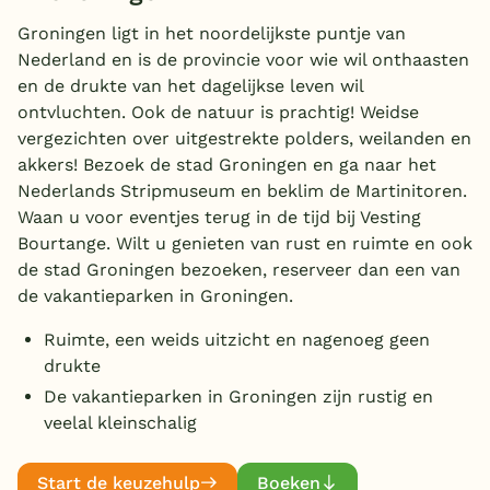
Overdekt zwembad
Groningen ligt in het noordelijkste puntje van
Nederland en is de provincie voor wie wil onthaasten
Wildwaterbaan
Aanbieder
en de drukte van het dagelijkse leven wil
ontvluchten. Ook de natuur is prachtig! Weidse
Indoor speeltuin
Landal Greenparks
(3)
vergezichten over uitgestrekte polders, weilanden en
Alle populaire faciliteiten
Roompot
akkers! Bezoek de stad Groningen en ga naar het
(1)
Nederlands Stripmuseum en beklim de Martinitoren.
Summio Parcs
(2)
Keuzehulp
Waan u voor eventjes terug in de tijd bij Vesting
Bourtange. Wilt u genieten van rust en ruimte en ook
Zwemmen
de stad Groningen bezoeken, reserveer dan een van
Bestemmingen
de vakantieparken in Groningen.
Overdekt zwembad
(3)
Nederland
Kinderpret
Ruimte, een weids uitzicht en nagenoeg geen
Kinderbad
(2)
Veluwe
drukte
Waterglijbaan
(1)
Buiten speeltuin
(5)
De vakantieparken in Groningen zijn rustig en
Texel
Natuurlijk zwemwater
Familie
(1)
Airtrampoline
(1)
veelal kleinschalig
Recreatiemeer/strand
(2)
Limburg
Toon
meer filters (1)
E-bike/fietsverhuur
(3)
Sport en spel
Start de keuzehulp
Boeken
Duitsland
Animatie/Entertainment
(1)