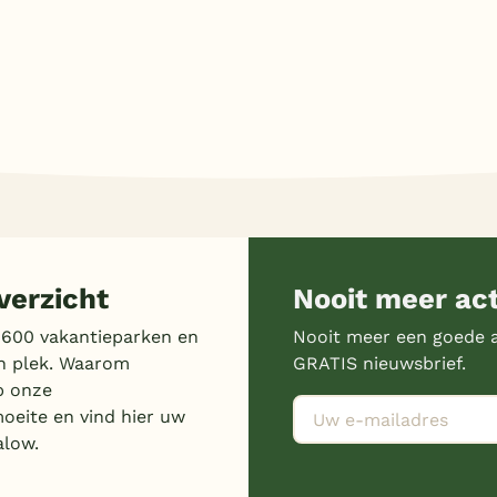
erzicht
Nooit meer ac
 600 vakantieparken en
Nooit meer een goede a
n plek. Waarom
GRATIS nieuwsbrief.
p onze
moeite en vind hier uw
alow.