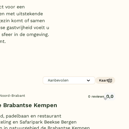
Subtropisch zwembad
ct voor een
 en met uitstekende
Overdekt zwembad
 gezin komt of samen
Wildwaterbaan
e gastvrijheid voelt u
 sfeer in de omgeving.
Indoor speeltuin
nt.
Alle populaire faciliteiten
Keuzehulp
Bestemmingen
Kaart
Nederland
0,0
 Noord-Brabant
0 reviews
Veluwe
e Brabantse Kempen
Texel
d, padelbaan en restaurant
teling en Safaripark Beekse Bergen
Limburg
n in natuurgebied de Brabantse Kempen