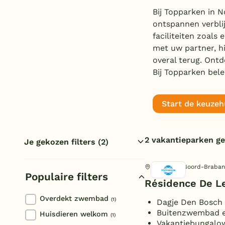
Bij Topparken in N
ontspannen verblij
faciliteiten zoals
met uw partner, hi
overal terug. Ont
Bij Topparken bele
Start de keuzeh
2 vakantieparken g
Je gekozen filters
(2)
Noord-Brabant
Topparken
Cromvoirt, Noord-Braban
Populaire filters
Reset filters
Résidence De L
Overdekt zwembad
(1)
Dagje Den Bosch
Buitenzwembad e
Huisdieren welkom
(1)
Vakantiebungalow