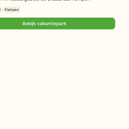
Duitsland
r
Fietsen
België
Bekijk vakantiepark
Blog
Onze e-boeken