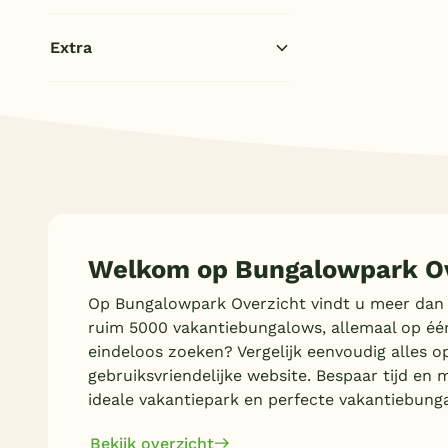
1 badkamer
(1)
Extra
Sauna
(1)
Bubbelbad (buiten)
(1)
Parkeren bij bungalow
(1)
Welkom op Bungalowpark Ov
Op Bungalowpark Overzicht vindt u meer dan
ruim 5000 vakantiebungalows, allemaal op éé
eindeloos zoeken? Vergelijk eenvoudig alles o
gebruiksvriendelijke website. Bespaar tijd en 
ideale vakantiepark en perfecte vakantiebung
Bekijk overzicht