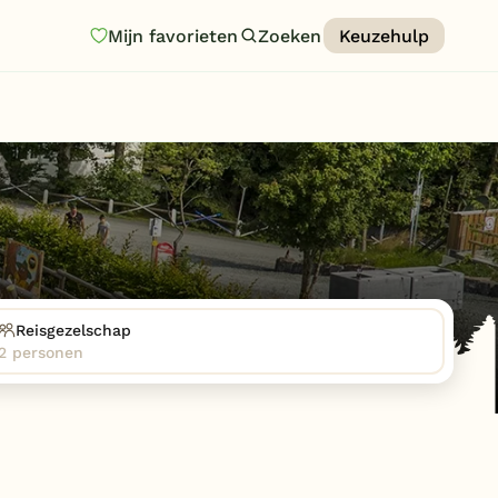
Mijn favorieten
Zoeken
Keuzehulp
Homepage
Last minutes
Top 12 aanbiedingen
Zomervakantie
Nazomeren
Vakantiehuizen
Reisgezelschap
2 personen
Vakantiepark keuzehulp
Onze vakantiegidsen
Vakantieparken