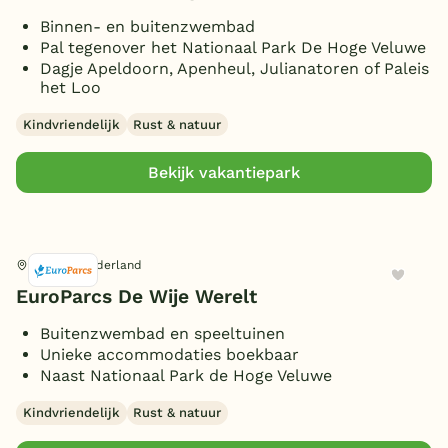
Aanlegsteiger
(2)
Toon
meer filters (6)
18 personen
(2)
Binnen- en buitenzwembad
Omheinde tuin/terras
(4)
Pal tegenover het Nationaal Park De Hoge Veluwe
20 personen
(1)
(Sfeer)haard
Dagje Apeldoorn, Apenheul, Julianatoren of Paleis
(6)
het Loo
Smart TV
(5)
Kindvriendelijk
Rust & natuur
Parkeren bij bungalow
(7)
Huisdieren toegestaan
(1)
Bekijk vakantiepark
Otterlo, Gelderland
EuroParcs De Wije Werelt
Buitenzwembad en speeltuinen
Unieke accommodaties boekbaar
Naast Nationaal Park de Hoge Veluwe
Kindvriendelijk
Rust & natuur