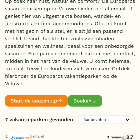
Op zoek naar rust, natuur en comfort? De Europarcs
vakantieparken op de Veluwe bieden het allemaal. U
Overdekt zwembad
geniet hier van uitgestrekte bossen, wandel- en
Wildwaterbaan
fietsroutes én fijne accommodaties. Of u nu komt
Aanbieder
met het gezin of als stel, er is altijd een passend
Indoor speeltuin
EuroParcs
verblijf. U vindt faciliteiten zoals zwembaden,
(7)
Alle populaire faciliteiten
speeltuinen en wellness, ideaal voor een onbezorgde
vakantie. Europarcs combineert natuur met comfort,
Zwemmen
Keuzehulp
midden in het hart van de Veluwe. U komt helemaal
Overdekt zwembad
tot rust, terwijl de kinderen zich vermaken. Ontdek
(5)
Kinderpret
hieronder de Europarcs vakantieparken op de
Bestemmingen
Openlucht zwembad
(3)
Veluwe.
Kinderbad
(2)
Indoor speeltuin
(1)
Nederland
Natuurlijk zwemwater
Familie
(1)
Buiten speeltuin
(6)
Start de keuzehulp
Boeken
Veluwe
Recreatiemeer/strand
(2)
Airtrampoline
Toon
meer filters (1)
(3)
E-bike/fietsverhuur
(6)
Texel
Kinderboerderij/dierenweide
Sport en spel
7 vakantieparken gevonden
Funbikes
(6)
(1)
Limburg
Animatie/Entertainment
(7)
Multifunctioneel sportveld
Mini E-cars
(4)
(1)
Toon
meer filters (3)
8,7
Otterlo, Gelderland
3 reviews
Duitsland
Jeu de boules
Watersport
(2)