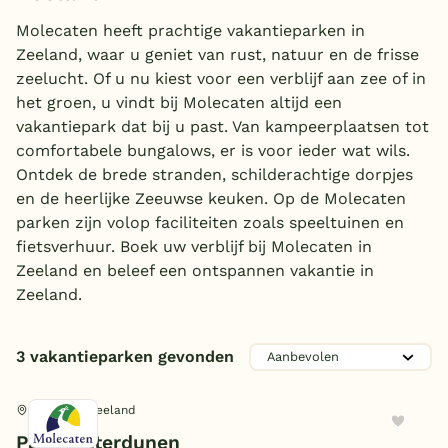
Overdekt zwembad
Molecaten heeft prachtige vakantieparken in
Aanbieder
Zeeland, waar u geniet van rust, natuur en de frisse
Wildwaterbaan
zeelucht. Of u nu kiest voor een verblijf aan zee of in
Molecaten
(3)
het groen, u vindt bij Molecaten altijd een
Indoor speeltuin
vakantiepark dat bij u past. Van kampeerplaatsen tot
Alle populaire faciliteiten
Zwemmen
comfortabele bungalows, er is voor ieder wat wils.
Ontdek de brede stranden, schilderachtige dorpjes
Overdekt zwembad
Keuzehulp
(1)
en de heerlijke Zeeuwse keuken. Op de Molecaten
Kinderpret
Lig/zonneweide
(1)
parken zijn volop faciliteiten zoals speeltuinen en
fietsverhuur. Boek uw verblijf bij Molecaten in
Bestemmingen
Buiten speeltuin
(2)
Zeeland en beleef een ontspannen vakantie in
Familie
Airtrampoline
(1)
Zeeland.
Nederland
Kinderboerderij/dierenweide
E-bike/fietsverhuur
(3)
Veluwe
(1)
Sport en spel
Funbikes
3 vakantieparken gevonden
(1)
Texel
Animatie/Entertainment
(3)
Multifunctioneel sportveld
(2)
Limburg
Breskens, Zeeland
Jeu de boules
Horeca
(1)
Voetbalveld
(1)
Park Waterdunen
Duitsland