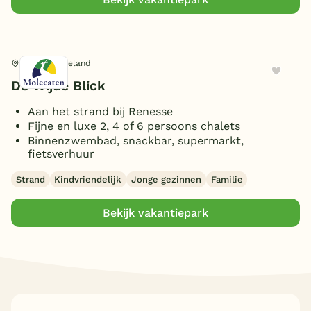
8 personen
(1)
3 slaapkamers
Toon
meer filters (2)
(3)
1 badkamer
(3)
10 personen
(2)
4 slaapkamers
Extra
(1)
2 badkamers
(3)
5 slaapkamers
(2)
Toon
meer filters (1)
Renesse, Zeeland
Oplaadpunt E-bike
(3)
De Wijde Blick
Toon
3 vakantieparken gevonden
Parkeren bij bungalow
(2)
Huisdieren toegestaan
Aan het strand bij Renesse
(3)
Fijne en luxe 2, 4 of 6 persoons chalets
Binnenzwembad, snackbar, supermarkt,
fietsverhuur
Strand
Kindvriendelijk
Jonge gezinnen
Familie
Bekijk vakantiepark