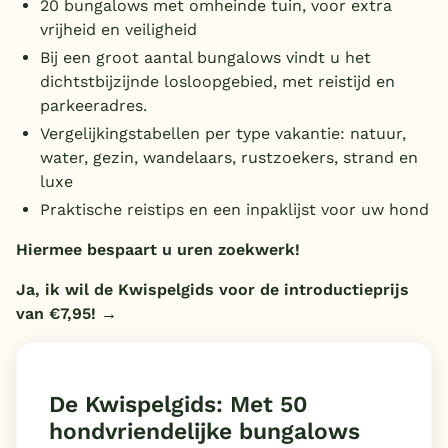
20 bungalows met omheinde tuin, voor extra
vrijheid en veiligheid
België
Bij een groot aantal bungalows vindt u het
dichtstbijzijnde losloopgebied, met reistijd en
Blog
parkeeradres.
Vergelijkingstabellen per type vakantie:
natuur,
Onze e-boeken
water, gezin, wandelaars, rustzoekers, strand en
luxe
Praktische reistips en een inpaklijst voor uw hond
Hiermee bespaart u uren zoekwerk!
Ja, ik wil de Kwispelgids voor de introductieprijs
van €7,95! →
De Kwispelgids: Met 50
hondvriendelijke bungalows