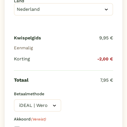
Adres
(Vereist)
Land
Kwispelgids
Eenmalig
Korting
-2,00 €
Totaal
Betaalmethode
Akkoord
(Vereist)