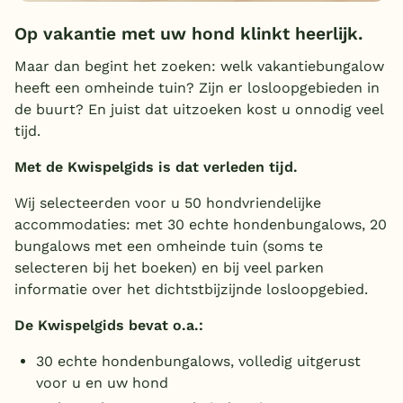
Overdekt zwembad
Op vakantie met uw hond klinkt heerlijk.
Wildwaterbaan
Maar dan begint het zoeken: welk vakantiebungalow
heeft een omheinde tuin? Zijn er losloopgebieden in
Indoor speeltuin
de buurt? En juist dat uitzoeken kost u onnodig veel
Alle populaire faciliteiten
tijd.
Met de Kwispelgids is dat verleden tijd.
Keuzehulp
Wij selecteerden voor u
50 hondvriendelijke
Bestemmingen
accommodaties: met 30 echte hondenbungalows, 20
bungalows met een omheinde tuin (soms te
Nederland
selecteren bij het boeken) en bij veel parken
informatie over het dichtstbijzijnde losloopgebied.
Veluwe
De Kwispelgids bevat o.a.:
Texel
30 echte hondenbungalows, volledig uitgerust
Limburg
voor u en uw hond
Duitsland