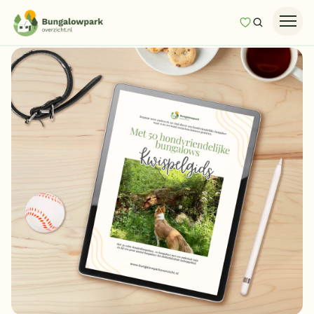
Mijn favori
Zoeken
Homepage
Last minutes
Top 12 aanbiedingen
Zomervakantie
Nazomeren
Vakantiehuizen
Vakantiepark keuzehulp
Onze vakantiegidsen
Vakantieparken
Subtropisch zwembad