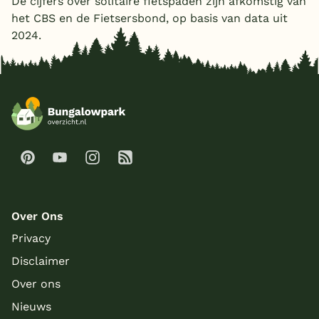
De cijfers over solitaire fietspaden zijn afkomstig van
het CBS en de Fietsersbond, op basis van data uit
2024.
Over Ons
Privacy
Disclaimer
Over ons
Nieuws