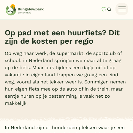
Mijn favori
Zoeken
Homepage
Op pad met een huurfiets? Dit
Last minutes
zijn de kosten per regio
Top 12 aanbiedingen
Op weg naar werk, de supermarkt, de sportclub of
Zomervakantie
school: in Nederland springen we maar al te graag
op de fiets. Maar ook tijdens een dagje uit of op
Nazomeren
vakantie in eigen land trappen we graag een eind
Vakantiehuizen
weg, vooral als het lekker weer is. Sommigen nemen
hun eigen fiets mee op de auto of in de trein, maar
Vakantiepark keuzehulp
eentje huren op je bestemming is vaak net zo
Onze vakantiegidsen
makkelijk.
Vakantieparken
In Nederland zijn er honderden plekken waar je een
Subtropisch zwembad