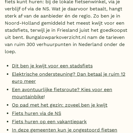
fiets kunt huren: bij de lokale fietsenwinkel, via je
Overdekt zwembad
verblijf of via de NS. Wat je daarvoor betaalt, hangt
sterk af van de aanbieder én de regio. Zo ben je in
Wildwaterbaan
Noord-Holland gemiddeld het meest kwijt voor een
stadsfiets, terwijl je in Friesland juist het goedkoopst
Indoor speeltuin
uit bent. Bungalowparkoverzicht.nl nam de tarieven
Alle populaire faciliteiten
van ruim 300 verhuurpunten in Nederland onder de
loep.
Keuzehulp
Dit ben je kwijt voor een stadsfiets
Bestemmingen
Elektrische ondersteuning? Dan betaal je ruim 12
euro meer
Nederland
Een avontuurlijke fietsroute? Kies voor een
mountainbike
!
Veluwe
Op pad met het gezin: zoveel ben je kwijt
Texel
Fiets huren via de NS
Limburg
Fiets huren op een vakantiepark
In deze gemeenten kun je ongestoord fietsen
Duitsland