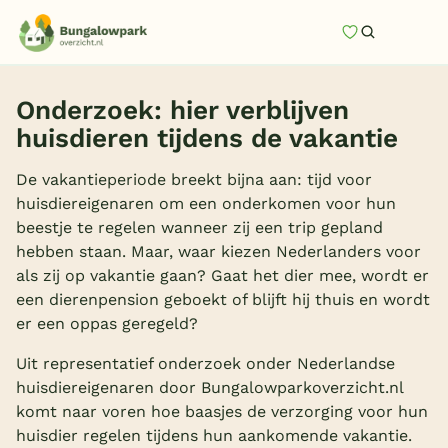
Mijn favori
Zoeken
Homepage
Onderzoek: hier verblijven
Last minutes
huisdieren tijdens de vakantie
Top 12 aanbiedingen
De vakantieperiode breekt bijna aan: tijd voor
Zomervakantie
huisdiereigenaren om een onderkomen voor hun
beestje te regelen wanneer zij een trip gepland
Nazomeren
hebben staan. Maar, waar kiezen Nederlanders voor
Vakantiehuizen
als zij op vakantie gaan? Gaat het dier mee, wordt er
een dierenpension geboekt of blijft hij thuis en wordt
Vakantiepark keuzehulp
er een oppas geregeld?
Onze vakantiegidsen
Uit representatief onderzoek onder Nederlandse
huisdiereigenaren door Bungalowparkoverzicht.nl
Vakantieparken
komt naar voren hoe baasjes de verzorging voor hun
huisdier regelen tijdens hun aankomende vakantie.
Subtropisch zwembad