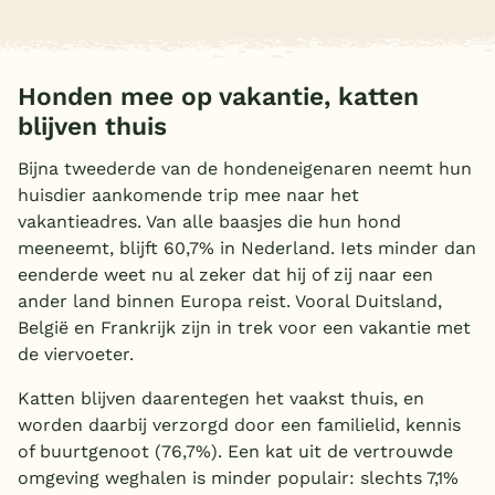
Overdekt zwembad
Wildwaterbaan
Honden mee op vakantie, katten
Indoor speeltuin
blijven thuis
Alle populaire faciliteiten
Bijna tweederde van de hondeneigenaren neemt hun
huisdier aankomende trip mee naar het
Keuzehulp
vakantieadres. Van alle baasjes die hun hond
meeneemt, blijft 60,7% in Nederland. Iets minder dan
Bestemmingen
eenderde weet nu al zeker dat hij of zij naar een
ander land binnen Europa reist. Vooral Duitsland,
Nederland
België en Frankrijk zijn in trek voor een vakantie met
de viervoeter.
Veluwe
Katten blijven daarentegen het vaakst thuis, en
Texel
worden daarbij verzorgd door een familielid, kennis
Limburg
of buurtgenoot (76,7%). Een kat uit de vertrouwde
omgeving weghalen is minder populair: slechts 7,1%
Duitsland