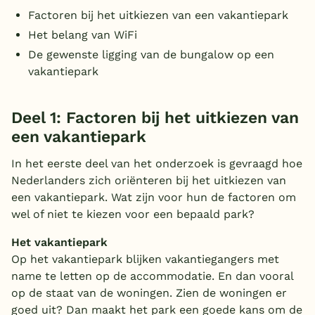
Factoren bij het uitkiezen van een vakantiepark
Overdekt zwembad
Het belang van WiFi
Wildwaterbaan
De gewenste ligging van de bungalow op een
vakantiepark
Indoor speeltuin
Alle populaire faciliteiten
Deel 1: Factoren bij het uitkiezen van
Keuzehulp
een vakantiepark
In het eerste deel van het onderzoek is gevraagd hoe
Bestemmingen
Nederlanders zich oriënteren bij het uitkiezen van
een vakantiepark. Wat zijn voor hun de factoren om
Nederland
wel of niet te kiezen voor een bepaald park?
Veluwe
Het vakantiepark
Op het vakantiepark blijken vakantiegangers met
Texel
name te letten op de accommodatie. En dan vooral
Limburg
op de staat van de woningen. Zien de woningen er
goed uit? Dan maakt het park een goede kans om de
Duitsland