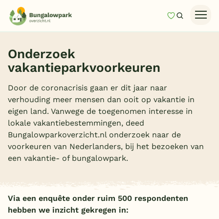
Mijn favori
Zoeken
Homepage
Onderzoek
Last minutes
vakantieparkvoorkeuren
Top 12 aanbiedingen
Door de coronacrisis gaan er dit jaar naar
Zomervakantie
verhouding meer mensen dan ooit op vakantie in
eigen land. Vanwege de toegenomen interesse in
Nazomeren
lokale vakantiebestemmingen, deed
Vakantiehuizen
Bungalowparkoverzicht.nl onderzoek naar de
voorkeuren van Nederlanders, bij het bezoeken van
Vakantiepark keuzehulp
een vakantie- of bungalowpark.
Onze vakantiegidsen
Vakantieparken
Via een enquête onder ruim 500 respondenten
hebben we inzicht gekregen in:
Subtropisch zwembad