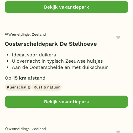
Vismogelijkheid
(1)
Bekijk vakantiepark
(Sfeer)haard
(10)
Smart TV
(13)
Parkeren bij bungalow
(18)
Wemeldinge, Zeeland
Ligbad
(1)
Oosterscheldepark De Stelhoeve
Gameroom/console
(2)
Ideaal voor duikers
Huisdieren toegestaan
(7)
U overnacht in typisch Zeeuwse huisjes
Aan de Oosterschelde en met duikschuur
Op
15 km
afstand
Kleinschalig
Rust & natuur
Bekijk vakantiepark
Wemeldinge, Zeeland