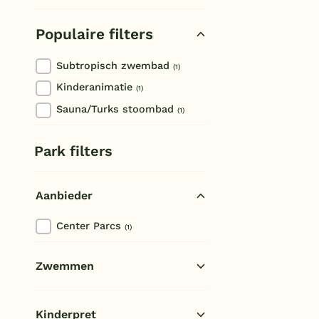
Beauziac
Populaire filters
Subtropisch zwembad
(1)
Kinderanimatie
(1)
Sauna/Turks stoombad
(1)
Park filters
Aanbieder
Center Parcs
(1)
Zwemmen
Subtropisch zwembad
(1)
Kinderpret
Openlucht zwembad