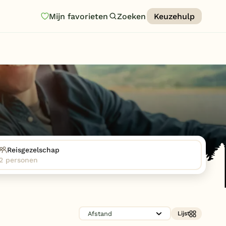
Mijn favorieten
Zoeken
Keuzehulp
Homepage
Last minutes
Top 12 aanbiedingen
Zomervakantie
Nazomeren
Vakantiehuizen
Reisgezelschap
2 personen
Vakantiepark keuzehulp
Onze vakantiegidsen
Vakantieparken
Lijst