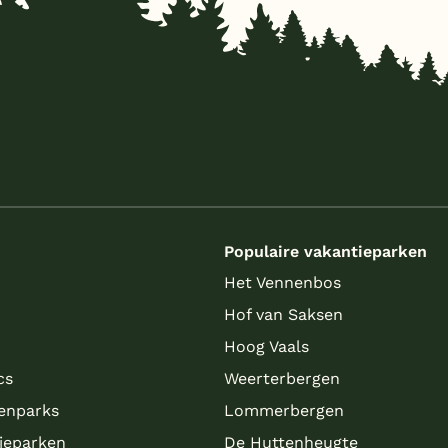
s
Populaire vakantieparken
Het Vennenbos
Hof van Saksen
Hoog Vaals
cs
Weerterbergen
enparks
Lommerbergen
tieparken
De Huttenheugte