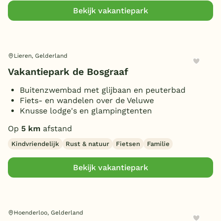
(Sfeer)haard
(20)
Bekijk vakantiepark
Smart TV
(13)
Parkeren bij bungalow
(30)
Huisdieren toegestaan
(18)
Lieren, Gelderland
Vakantiepark de Bosgraaf
Buitenzwembad met glijbaan en peuterbad
Fiets- en wandelen over de Veluwe
Knusse lodge's en glampingtenten
Op
5 km
afstand
Kindvriendelijk
Rust & natuur
Fietsen
Familie
Bekijk vakantiepark
Hoenderloo, Gelderland