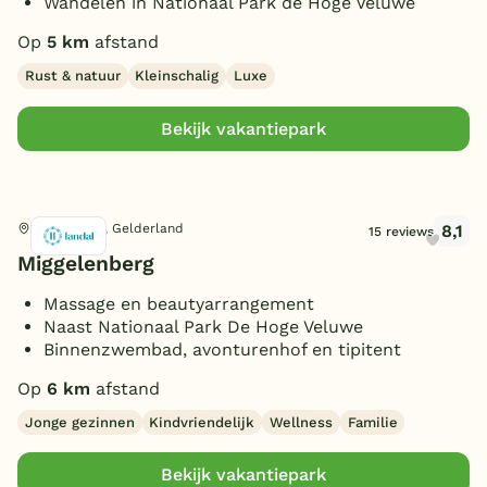
Wandelen in Nationaal Park de Hoge Veluwe
Op
5 km
afstand
Rust & natuur
Kleinschalig
Luxe
Bekijk vakantiepark
8,1
Hoenderloo, Gelderland
15 reviews
Miggelenberg
Massage en beautyarrangement
Naast Nationaal Park De Hoge Veluwe
Binnenzwembad, avonturenhof en tipitent
Op
6 km
afstand
Jonge gezinnen
Kindvriendelijk
Wellness
Familie
Bekijk vakantiepark