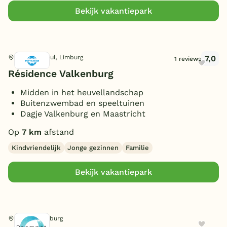
(Sfeer)haard
(7)
Bekijk vakantiepark
Smart TV
(8)
Parkeren bij bungalow
(12)
Gameroom/console
(1)
7,0
Schin op Geul, Limburg
1 reviews
Huisdieren toegestaan
(7)
Résidence Valkenburg
Midden in het heuvellandschap
Buitenzwembad en speeltuinen
Dagje Valkenburg en Maastricht
Op
7 km
afstand
Kindvriendelijk
Jonge gezinnen
Familie
Bekijk vakantiepark
Gulpen, Limburg