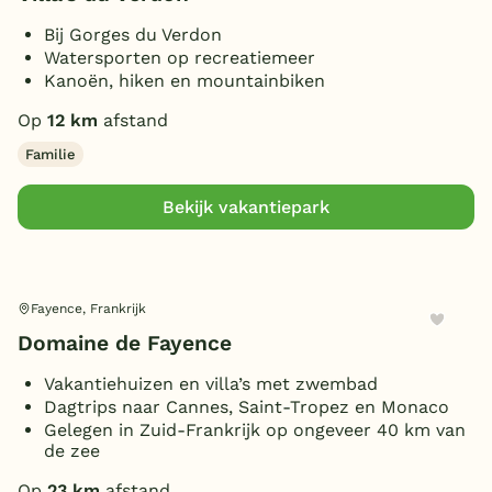
Toon
5 vakantieparken gevonden
Parkeren bij bungalow
(2)
Bij Gorges du Verdon
Huisdieren toegestaan
(2)
Watersporten op recreatiemeer
Kanoën, hiken en mountainbiken
Op
12 km
afstand
Familie
Bekijk vakantiepark
Fayence, Frankrijk
Domaine de Fayence
Vakantiehuizen en villa’s met zwembad
Dagtrips naar Cannes, Saint-Tropez en Monaco
Gelegen in Zuid-Frankrijk op ongeveer 40 km van
de zee
Op
23 km
afstand